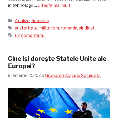
în tehnologii …
Citește mai mult
Categorii
Analize
,
România
Etichete
austeritate
,
militarism
,
romania
,
sindicat
Un comentariu
Cine își dorește Statele Unite ale
Europei?
9 ianuarie 2026
de
Grupul de Acțiune Socialistă