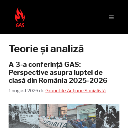
Sari
la
Meni
conținut
Teorie și analiză
A 3-a conferință GAS:
Perspective asupra luptei de
clasă din România 2025-2026
1 august 2026
de
Grupul de Acțiune Socialistă