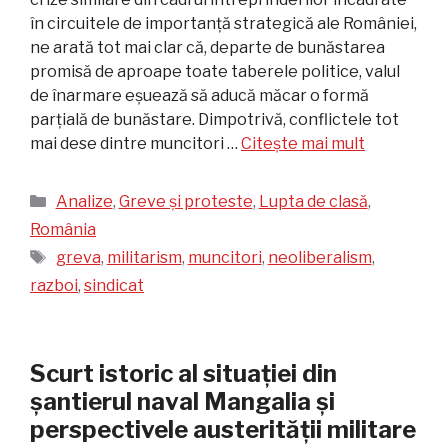
în circuitele de importanță strategică ale României,
ne arată tot mai clar că, departe de bunăstarea
promisă de aproape toate taberele politice, valul
de înarmare eșuează să aducă măcar o formă
parțială de bunăstare. Dimpotrivă, conflictele tot
mai dese dintre muncitori …
Citește mai mult
Categorii
Analize
,
Greve și proteste
,
Lupta de clasă
,
România
Etichete
greva
,
militarism
,
muncitori
,
neoliberalism
,
razboi
,
sindicat
Scurt istoric al situației din
șantierul naval Mangalia și
perspectivele austerității militare