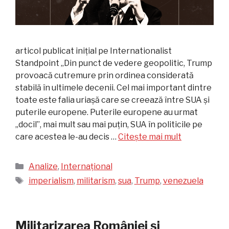
articol publicat inițial pe Internationalist
Standpoint „Din punct de vedere geopolitic, Trump
provoacă cutremure prin ordinea considerată
stabilă în ultimele decenii. Cel mai important dintre
toate este falia uriașă care se creează între SUA și
puterile europene. Puterile europene au urmat
„docil”, mai mult sau mai puțin, SUA în politicile pe
care acestea le-au decis …
Citește mai mult
Categorii
Analize
,
Internațional
Etichete
imperialism
,
militarism
,
sua
,
Trump
,
venezuela
Militarizarea României și