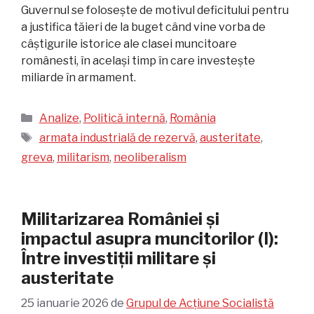
Guvernul se folosește de motivul deficitului pentru
a justifica tăieri de la buget când vine vorba de
câștigurile istorice ale clasei muncitoare
românesti, în același timp în care investește
miliarde în armament.
Categorii
Analize
,
Politică internă
,
România
Etichete
armata industrială de rezervă
,
austeritate
,
greva
,
militarism
,
neoliberalism
Militarizarea României și
impactul asupra muncitorilor (I):
Între investiții militare și
austeritate
25 ianuarie 2026
de
Grupul de Acțiune Socialistă