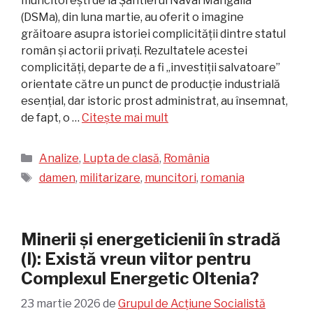
muncitorești de la Șantierul Naval Mangalia
(DSMa), din luna martie, au oferit o imagine
grăitoare asupra istoriei complicității dintre statul
român și actorii privați. Rezultatele acestei
complicități, departe de a fi „investiții salvatoare”
orientate către un punct de producție industrială
esențial, dar istoric prost administrat, au însemnat,
de fapt, o …
Citește mai mult
Categorii
Analize
,
Lupta de clasă
,
România
Etichete
damen
,
militarizare
,
muncitori
,
romania
Minerii și energeticienii în stradă
(I): Există vreun viitor pentru
Complexul Energetic Oltenia?
23 martie 2026
de
Grupul de Acțiune Socialistă