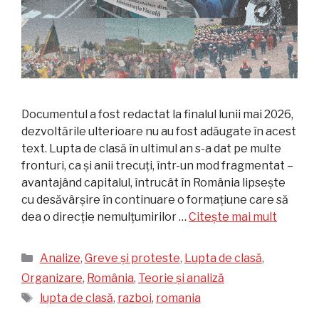
Documentul a fost redactat la finalul lunii mai 2026,
dezvoltările ulterioare nu au fost adăugate în acest
text. Lupta de clasă în ultimul an s-a dat pe multe
fronturi, ca și anii trecuți, într-un mod fragmentat –
avantajând capitalul, întrucât în România lipsește
cu desăvârșire în continuare o formațiune care să
dea o direcție nemulțumirilor …
Citește mai mult
Categorii
Analize
,
Greve și proteste
,
Lupta de clasă
,
Organizare
,
România
,
Teorie și analiză
Etichete
lupta de clasă
,
razboi
,
romania