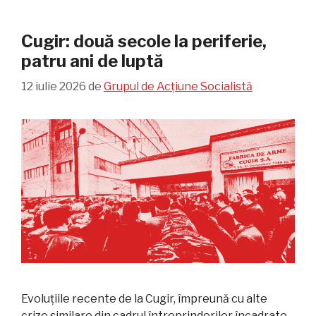
Cugir: două secole la periferie,
patru ani de luptă
12 iulie 2026
de
Grupul de Acțiune Socialistă
Evoluțiile recente de la Cugir, împreună cu alte
crize similare din cadrul întreprinderilor încadrate