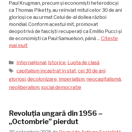
Paul Krugman, precum și economiști heterodocși
ca Thomas Piketty, au reînviat mitul celor 30 de ani
glorioși ce au urmat Celui de-al doilea război
mondial. Conform acestui mit, promovat
deopotrivă de fasciști recuperați ca Emillio Pucci și
de economiști ca Paul Samuelson, până …
Citește
mai mult
Categorii
Internațional
,
Istorice
,
Lupta de clasă
Etichete
capitalism incastrat in stat
,
cei 30 de ani
gloriosi
,
decolonizare
,
imperialism
,
neocapitalismâ
,
neoliberalism
,
social democratie
Revoluția ungară din 1956 –
„Octombrie” pierdut