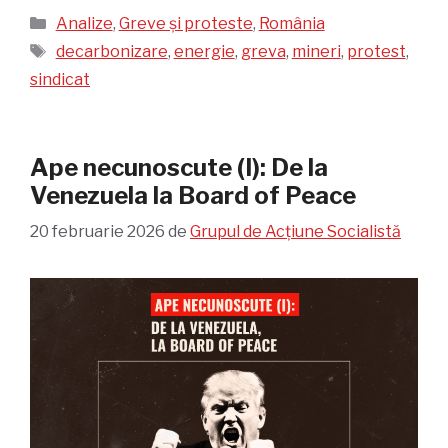
Categorii
Analize
,
Greve și proteste
,
România
Etichete
decarbonizare
,
energie
,
greva
,
mineri
,
protest
,
sindicat
Ape necunoscute (I): De la
Venezuela la Board of Peace
20 februarie 2026
de
Grupul de Acțiune Socialistă