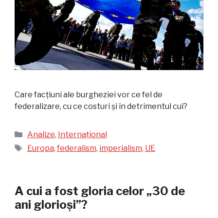
Care facțiuni ale burgheziei vor ce fel de
federalizare, cu ce costuri și în detrimentul cui?
Categorii
Analize
,
Internațional
Etichete
Europa
,
federalism
,
imperialism
,
UE
A cui a fost gloria celor „30 de
ani glorioși”?