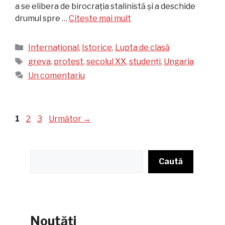
a se elibera de birocrația stalinistă și a deschide
drumul spre …
Citește mai mult
Categorii
Internațional
,
Istorice
,
Lupta de clasă
Etichete
greva
,
protest
,
secolul XX
,
studenți
,
Ungaria
Un comentariu
Pagina
Pagina
Pagina
1
2
3
Următor
→
Caută
Caută
Noutăți