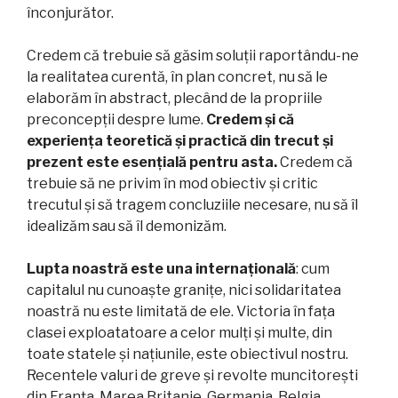
înconjurător.
Credem că trebuie să găsim soluții raportându-ne
la realitatea curentă, în plan concret, nu să le
elaborăm în abstract, plecând de la propriile
preconcepții despre lume.
Credem și că
experiența teoretică și practică din trecut și
prezent este esențială pentru asta.
Credem că
trebuie să ne privim în mod obiectiv și critic
trecutul și să tragem concluziile necesare, nu să îl
idealizăm sau să îl demonizăm.
Lupta noastră este una internațională
: cum
capitalul nu cunoaște granițe, nici solidaritatea
noastră nu este limitată de ele. Victoria în fața
clasei exploatatoare a celor mulți și multe, din
toate statele și națiunile, este obiectivul nostru.
Recentele valuri de greve și revolte muncitorești
din Franța, Marea Britanie, Germania, Belgia,