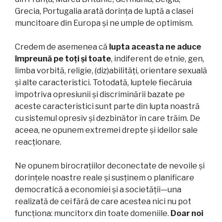
Grecia, Portugalia arată dorința de luptă a clasei
muncitoare din Europa și ne umple de optimism.
Credem de asemenea că
lupta aceasta ne aduce
împreună pe toți și toate
, indiferent de etnie, gen,
limba vorbită, religie, (diz)abilități, orientare sexuală
și alte caracteristici. Totodată, luptele fiecăruia
împotriva opresiunii și discriminării bazate pe
aceste caracteristici sunt parte din lupta noastră
cu sistemul opresiv și dezbinător în care trăim. De
aceea, ne opunem extremei drepte și ideilor sale
reacționare.
Ne opunem birocrațiilor deconectate de nevoile și
dorințele noastre reale și susținem o planificare
democratică a economiei și a societății—una
realizată de cei fără de care acestea nici nu pot
funcționa: muncitorx din toate domeniile.
Doar noi