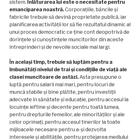
sistem.
Înlăturarea lui este o necesitate pentru
emanciparea noastră.
Corporațiile, băncile și
fabricile trebuie să devină proprietate publică, iar
planificarea activității lor să fie rezultatul dinamic al
unui proces democratic ce ține cont deopotrivă de
dorințele și cunoștințele muncitorilor din aceste
întreprinderi și de nevoile sociale mai largi.
În același timp, trebuie să luptăm pentru a
îmbunătăți nivelul de trai și condițiile de viață ale
clasei muncitoare de astăzi.
Asta presupune o
luptă pentru salarii mai mari, pentru locuri de
muncă stabile și bine plătite, pentru investiții
adecvate în sănătate și educație, pentru accesul la
locuințe ieftine și decente pentru toată lumea,
pentru drepturile femeilor, ale minorităților și ale
celor oprimați, pentru accesul tinerilor la toate
mijloacele necesare pentru a-și dezvolta
interesele și abilitățile, pentru protejarea mediului