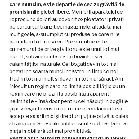
care muncim, este departe de cea zugrăvită de
promisiunile pieței libere.
Membrii aparatului de
represiune de ieri au devenit exploatatori privați
pe parcursul tranziției; magazinele, altădată mai
mult goale, s-au umplut cu produse pe care ni le
permitem tot mai greu. Prezentul ne este
cutremurat de crize și viitorul este unul tot mai
incert, sub amenințarea războaielor și a
calamităților naturale. Cei bogați devin tot mai
bogați pe seama muncii noastre, în timp ce noi
trudim tot mai mult și devenim tot mai săraci. Am
înlocuit un regim care ne limita posibilitățile cu un
regim care ne prezintă posibilități aparent
nelimitate – însă doar pentru cei născuți în bogăție
și privilegiu. Imensa majoritate e condamnată să
accepte salarii mici și drepturi puține ori să ia calea
străinătății. Serviciile publice sunt subfinanțate, iar
piața imobiliară tot mai prohibitivă.
Pentru asta au murit oamenii în stradă în 1989?