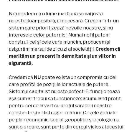
Noi credem că o lume mai bună și mai justă
nu este doar posibilă, ci necesară. Credem într-un
sistem care prioritizează nevoile noastre, și nu
interesele celor puternici. Numai noi îl putem
construi, cei și cele care muncim, producem și
asigurăm mersul de zi cu zi al societății.
Credem că
merităm un prezent în demnitate și un viitor în
siguranță.
Credem că
NU
poate exista un compromis cu cei
care profită de pozițiile lor actuale de putere.
Sistemul capitalist nu este defect. El funcționează
așa cum ar trebui să funcționeze: acumulând profit
pentru cei de la vârf cu prețul sărăcirii noastre
constante și al distrugerii naturii. Crizele actuale
pe plan economic, social, geopolitic și ecologic nu
sunt o eroare, sunt parte din cercul vicios al acestui