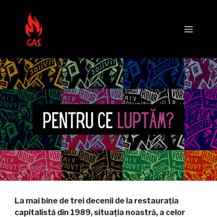
Sari
la
Meni
conținut
La mai bine de trei decenii de la restaurația
capitalistă din 1989, situația noastră, a celor