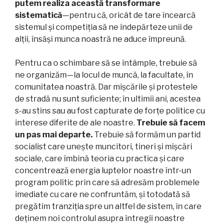
putem realiza această transformare
sistematică
—pentru că, oricât de tare încearcă
sistemul și competiția să ne îndepărteze unii de
alții, însăși munca noastră ne aduce împreună.
Pentru ca o schimbare să se întâmple, trebuie să
ne organizăm—la locul de muncă, la facultate, în
comunitatea noastră. Dar mișcările și protestele
de stradă nu sunt suficiente; în ultimii ani, acestea
s-au stins sau au fost capturate de forțe politice cu
interese diferite de ale noastre.
Trebuie să facem
un pas mai departe.
Trebuie să formăm un partid
socialist care unește muncitori, tineri și mișcări
sociale, care îmbină teoria cu practica și care
concentrează energia luptelor noastre într-un
program politic prin care să adresăm problemele
imediate cu care ne confruntăm, și totodată să
pregătim tranziția spre un altfel de sistem, în care
deținem noi controlul asupra întregii noastre