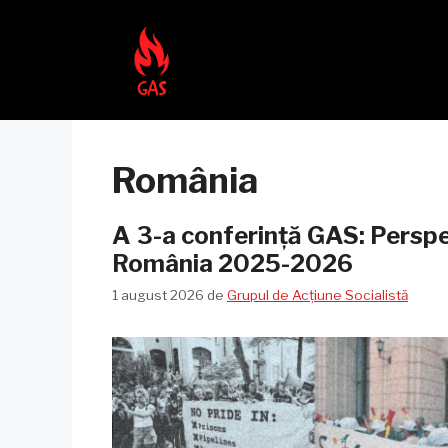
Sari
la
conținut
România
A 3-a conferință GAS: Perspec
România 2025-2026
1 august 2026
de
Grupul de Acțiune Socialistă