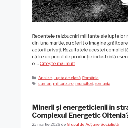
Recentele reizbucniri militante ale luptelor
din luna martie, au oferit o imagine grăitoare
actorii privați. Rezultatele acestei complicită
către un punct de producție industrială esenți
o …
Citește mai mult
Categorii
Analize
,
Lupta de clasă
,
România
Etichete
damen
,
militarizare
,
muncitori
,
romania
Minerii și energeticienii în st
Complexul Energetic Oltenia
23 martie 2026
de
Grupul de Acțiune Socialistă