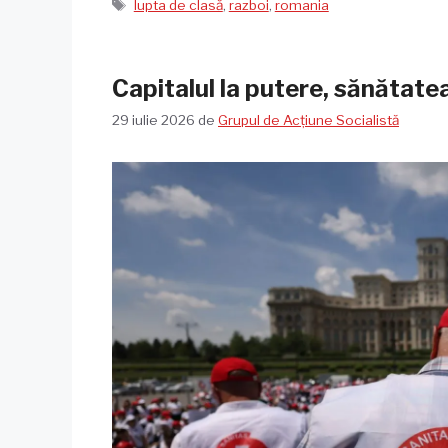
Etichete
lupta de clasă
,
razboi
,
romania
Capitalul la putere, sănătate
29 iulie 2026
de
Grupul de Acțiune Socialistă