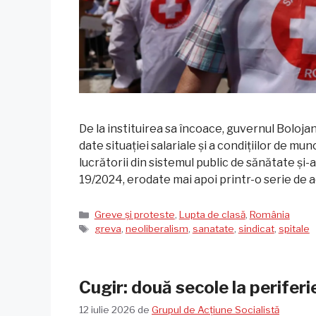
De la instituirea sa încoace, guvernul Bolojan
date situației salariale și a condițiilor de mun
lucrătorii din sistemul public de sănătate și-
19/2024, erodate mai apoi printr-o serie de
Categorii
Greve și proteste
,
Lupta de clasă
,
România
Etichete
greva
,
neoliberalism
,
sanatate
,
sindicat
,
spitale
Cugir: două secole la periferi
12 iulie 2026
de
Grupul de Acțiune Socialistă