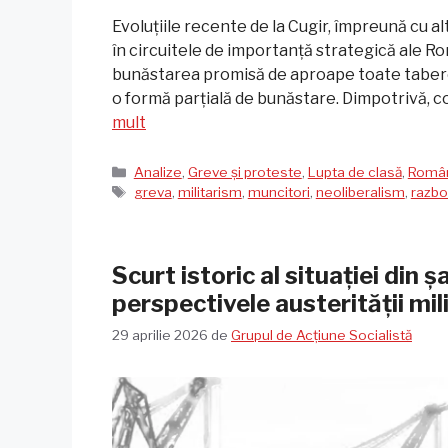
Evoluțiile recente de la Cugir, împreună cu al
în circuitele de importanță strategică ale Ro
bunăstarea promisă de aproape toate taberel
o formă parțială de bunăstare. Dimpotrivă, c
mult
Categorii
Analize
,
Greve și proteste
,
Lupta de clasă
,
Româ
Etichete
greva
,
militarism
,
muncitori
,
neoliberalism
,
razbo
Scurt istoric al situației din 
perspectivele austerității mil
29 aprilie 2026
de
Grupul de Acțiune Socialistă