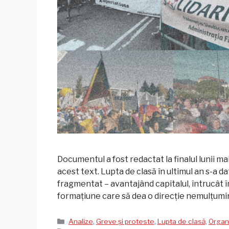
Documentul a fost redactat la finalul lunii ma
acest text. Lupta de clasă în ultimul an s-a dat
fragmentat – avantajând capitalul, întrucât 
formațiune care să dea o direcție nemulțumir
Categorii
Analize
,
Greve și proteste
,
Lupta de clasă
,
Organ