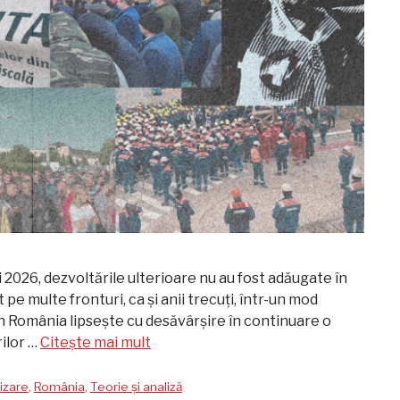
i 2026, dezvoltările ulterioare nu au fost adăugate în
 pe multe fronturi, ca și anii trecuți, într-un mod
în România lipsește cu desăvârșire în continuare o
ilor …
Citește mai mult
izare
,
România
,
Teorie și analiză