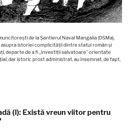
 muncitorești de la Șantierul Naval Mangalia (DSMa),
 asupra istoriei complicității dintre statul român și
ți, departe de a fi „investiții salvatoare” orientate
al, dar istoric prost administrat, au însemnat, de fapt,
radă (I): Există vreun viitor pentru
?