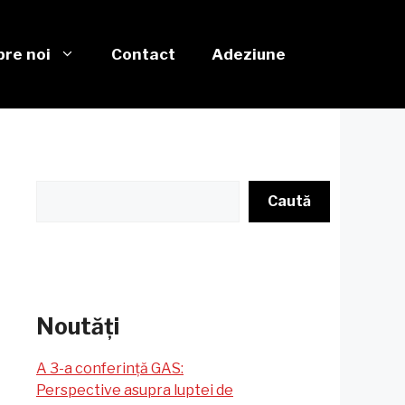
re noi
Contact
Adeziune
Caută
Caută
Noutăți
A 3-a conferință GAS:
Perspective asupra luptei de