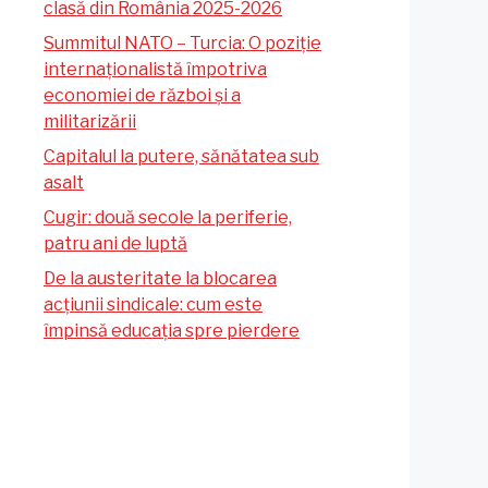
clasă din România 2025-2026
Summitul NATO – Turcia: O poziție
internaționalistă împotriva
economiei de război și a
militarizării
Capitalul la putere, sănătatea sub
asalt
Cugir: două secole la periferie,
patru ani de luptă
De la austeritate la blocarea
acțiunii sindicale: cum este
împinsă educația spre pierdere