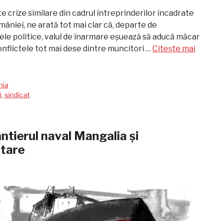
te crize similare din cadrul întreprinderilor încadrate
mâniei, ne arată tot mai clar că, departe de
e politice, valul de înarmare eșuează să aducă măcar
onflictele tot mai dese dintre muncitori …
Citește mai
nia
i
,
sindicat
șantierul naval Mangalia și
itare