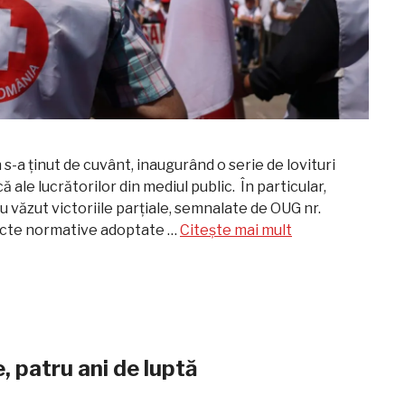
 s-a ținut de cuvânt, inaugurând o serie de lovituri
că ale lucrătorilor din mediul public. În particular,
au văzut victoriile parțiale, semnalate de OUG nr.
 acte normative adoptate …
Citește mai mult
e, patru ani de luptă