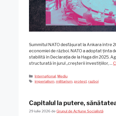
Summitul NATO desfășurat la Ankara între 28 i
economiei de război. NATO a adoptat ținta de
stabilită în Declarația de la Haga din 2025. 
structurată în jurul „creșterii investițiilor, …
C
Categorii
Internațional
,
Mediu
Etichete
imperialism
,
militarism
,
protest
,
razboi
Capitalul la putere, sănătate
29 iulie 2026
de
Grupul de Acțiune Socialistă