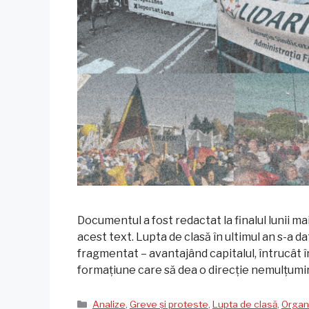
Documentul a fost redactat la finalul lunii ma
acest text. Lupta de clasă în ultimul an s-a dat
fragmentat – avantajând capitalul, întrucât 
formațiune care să dea o direcție nemulțumir
Categorii
Analize
,
Greve și proteste
,
Lupta de clasă
,
Organ