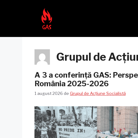
Sari
la
conținut
Grupul de Acțiu
A 3 a conferință GAS: Perspec
România 2025-2026
1 august 2026
de
Grupul de Acțiune Socialistă