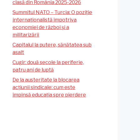
clasă din România 2025-2026
Summitul NATO – Turcia: O poziție
internaționalistă împotriva
economiei de război și a
militarizării
Capitalul la putere, sănătatea sub
asalt
Cugir: două secole la periferie,
patru ani de luptă
De la austeritate la blocarea
acțiunii sindicale: cum este
împinsă educația spre pierdere