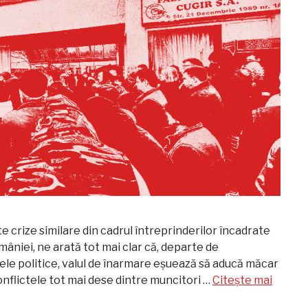
te crize similare din cadrul întreprinderilor încadrate
mâniei, ne arată tot mai clar că, departe de
e politice, valul de înarmare eșuează să aducă măcar
onflictele tot mai dese dintre muncitori …
Citește mai