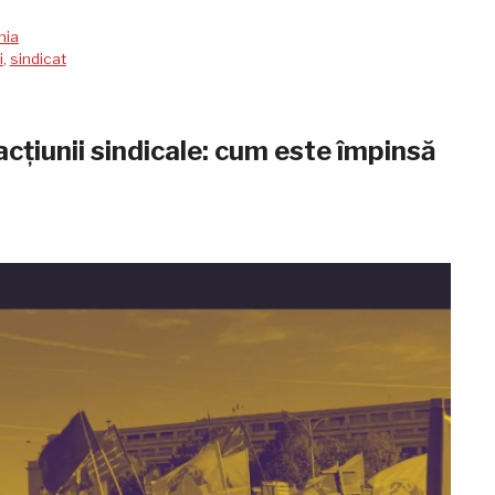
nia
i
,
sindicat
acțiunii sindicale: cum este împinsă