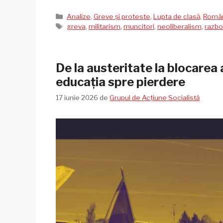
Categorii
Analize
,
Greve și proteste
,
Lupta de clasă
,
Româ
Etichete
greva
,
militarism
,
muncitori
,
neoliberalism
,
razbo
De la austeritate la blocarea 
educația spre pierdere
17 iunie 2026
de
Grupul de Acțiune Socialistă