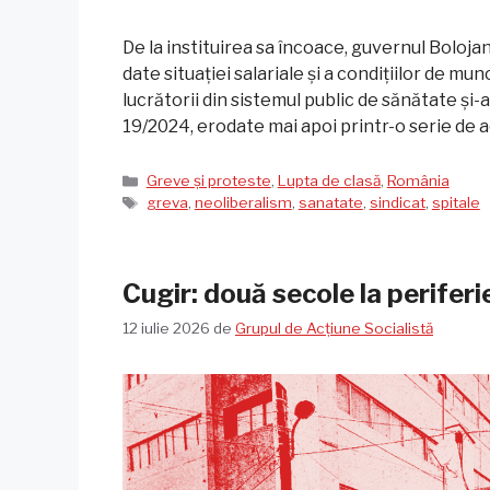
De la instituirea sa încoace, guvernul Bolojan
date situației salariale și a condițiilor de mun
lucrătorii din sistemul public de sănătate și-
19/2024, erodate mai apoi printr-o serie de
Categorii
Greve și proteste
,
Lupta de clasă
,
România
Etichete
greva
,
neoliberalism
,
sanatate
,
sindicat
,
spitale
Cugir: două secole la periferi
12 iulie 2026
de
Grupul de Acțiune Socialistă