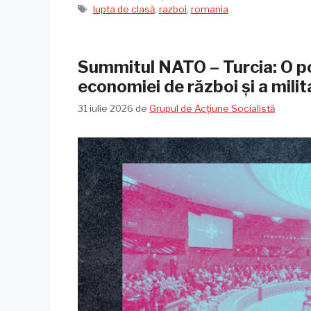
Etichete
lupta de clasă
,
razboi
,
romania
Summitul NATO – Turcia: O po
economiei de război și a milita
31 iulie 2026
de
Grupul de Acțiune Socialistă