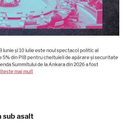
unie și 10 iulie este noul spectacol politic al
 5% din PIB pentru cheltuieli de apărare și securitate
Agenda Summitului de la Ankara din 2026 a fost
itește mai mult
a sub asalt