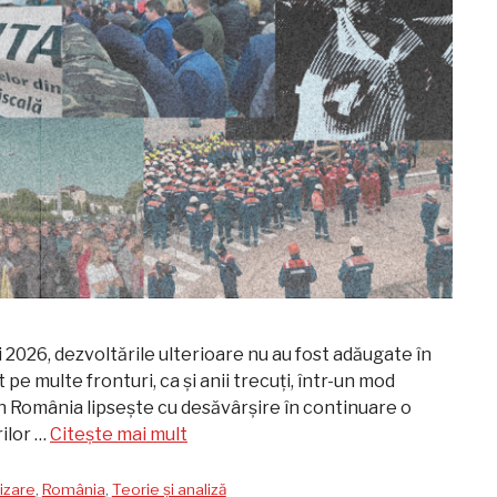
i 2026, dezvoltările ulterioare nu au fost adăugate în
 pe multe fronturi, ca și anii trecuți, într-un mod
în România lipsește cu desăvârșire în continuare o
ilor …
Citește mai mult
izare
,
România
,
Teorie și analiză