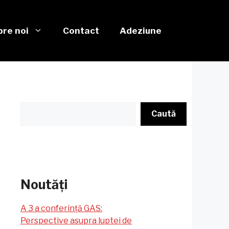
re noi
Contact
Adeziune
Caută
Caută
Noutăți
A 3 a conferință GAS:
Perspective asupra luptei de