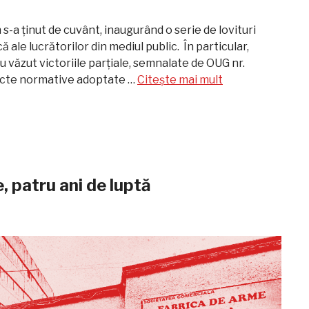
 s-a ținut de cuvânt, inaugurând o serie de lovituri
că ale lucrătorilor din mediul public. În particular,
au văzut victoriile parțiale, semnalate de OUG nr.
 acte normative adoptate …
Citește mai mult
e, patru ani de luptă