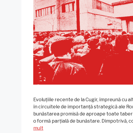
Evoluțiile recente de la Cugir, împreună cu al
în circuitele de importanță strategică ale Ro
bunăstarea promisă de aproape toate taberel
o formă parțială de bunăstare. Dimpotrivă, c
mult