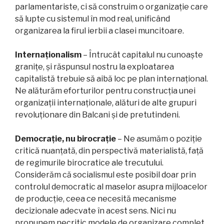
parlamentariste, ci să construim o organizație care
să lupte cu sistemul în mod real, unificând
organizarea la firul ierbii a clasei muncitoare.
Internaționalism
– Întrucât capitalul nu cunoaște
granițe, și răspunsul nostru la exploatarea
capitalistă trebuie să aibă loc pe plan internațional.
Ne alăturăm eforturilor pentru construcția unei
organizații internaționale, alături de alte grupuri
revoluționare din Balcani și de pretutindeni.
Democrație, nu birocrație
– Ne asumăm o poziție
critică nuanțată, din perspectivă materialistă, față
de regimurile birocratice ale trecutului.
Considerăm că socialismul este posibil doar prin
controlul democratic al maselor asupra mijloacelor
de producție, ceea ce necesită mecanisme
decizionale adecvate în acest sens. Nici nu
propunem necritic modele de organizare complet