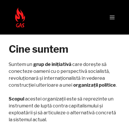
Sari
la
Meni
conținut
Cine suntem
Suntem un
grup de inițiativă
care dorește să
conecteze oameni cu o perspectivă socialistă,
revoluționară și internaționalistă în vederea
construcției ulterioare a unei
organizații politice
.
Scopul
acestei organizații este să reprezinte un
instrument de luptă contra capitalismului și
exploatării și să articuleze o alternativă concretă
la sistemul actual.