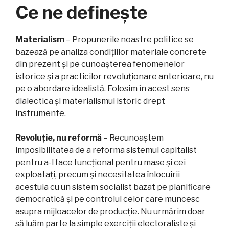
Ce ne definește
Materialism
– Propunerile noastre politice se
bazează pe analiza condițiilor materiale concrete
din prezent și pe cunoașterea fenomenelor
istorice și a practicilor revoluționare anterioare, nu
pe o abordare idealistă. Folosim în acest sens
dialectica și materialismul istoric drept
instrumente.
Revoluție, nu reformă
– Recunoaștem
imposibilitatea de a reforma sistemul capitalist
pentru a-l face funcțional pentru mase și cei
exploatați, precum și necesitatea înlocuirii
acestuia cu un sistem socialist bazat pe planificare
democratică și pe controlul celor care muncesc
asupra mijloacelor de producție. Nu urmărim doar
să luăm parte la simple exerciții electoraliste și