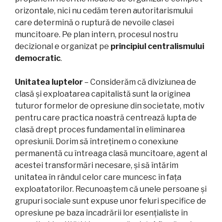
orizontale, nici nu cedăm teren autoritarismului
care determină o ruptură de nevoile clasei
muncitoare. Pe plan intern, procesul nostru
decizional e organizat pe
principiul centralismului
democratic
.
Unitatea luptelor
– Considerăm că diviziunea de
clasă și exploatarea capitalistă sunt la originea
tuturor formelor de opresiune din societate, motiv
pentru care practica noastră centrează lupta de
clasă drept proces fundamental în eliminarea
opresiunii. Dorim să întreținem o conexiune
permanentă cu întreaga clasă muncitoare, agent al
acestei transformări necesare, și să întărim
unitatea în rândul celor care muncesc în fața
exploatatorilor. Recunoaștem că unele persoane și
grupuri sociale sunt expuse unor feluri specifice de
opresiune pe baza încadrării lor esențialiste în