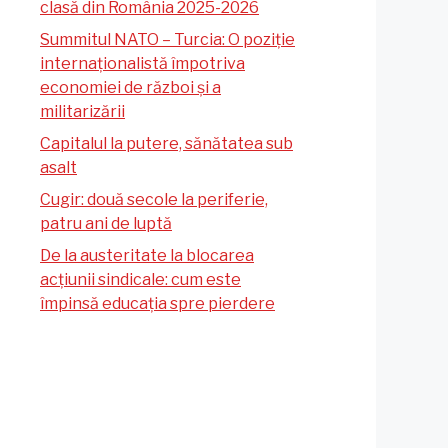
clasă din România 2025-2026
Summitul NATO – Turcia: O poziție
internaționalistă împotriva
economiei de război și a
militarizării
Capitalul la putere, sănătatea sub
asalt
Cugir: două secole la periferie,
patru ani de luptă
De la austeritate la blocarea
acțiunii sindicale: cum este
împinsă educația spre pierdere