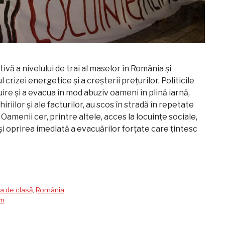
ivă a nivelului de trai al maselor în România și
 crizei energetice și a creșterii prețurilor. Politicile
uire și a evacua în mod abuziv oameni în plină iarnă,
hiriilor și ale facturilor, au scos în stradă în repetate
 Oamenii cer, printre altele, acces la locuințe sociale,
 și oprirea imediată a evacuărilor forțate care țintesc
a de clasă
,
România
sm