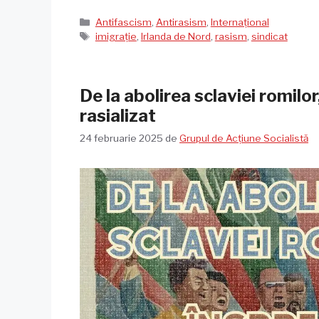
Categorii
Antifascism
,
Antirasism
,
Internațional
Etichete
imigrație
,
Irlanda de Nord
,
rasism
,
sindicat
De la abolirea sclaviei romil
rasializat
24 februarie 2025
de
Grupul de Acțiune Socialistă