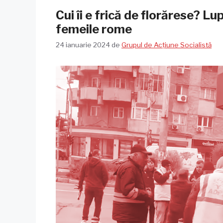
Cui îi e frică de florărese? Lu
femeile rome
24 ianuarie 2024
de
Grupul de Acțiune Socialistă