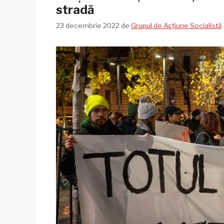
stradă
23 decembrie 2022
de
Grupul de Acțiune Socialistă