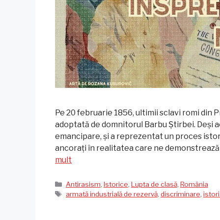
Pe 20 februarie 1856, ultimii sclavi romi din 
adoptată de domnitorul Barbu Știrbei. Deși
emancipare, și a reprezentat un proces isto
ancorați în realitatea care ne demonstrează 
mult
Categorii
Antirasism
,
Istorice
,
Lupta de clasă
,
România
Etichete
armată industrială de rezervă
,
discriminare
,
istor