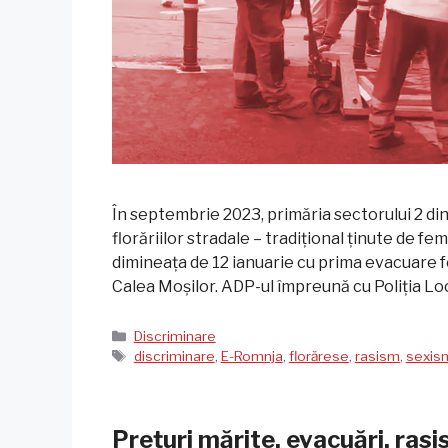
În septembrie 2023, primăria sectorului 2 di
florăriilor stradale – tradițional ținute de fe
dimineața de 12 ianuarie cu prima evacuare fo
Calea Moșilor. ADP-ul împreună cu Poliția Loc
Categorii
Discriminare
Etichete
discriminare
,
E-Romnja
,
florărese
,
rasism
,
sexis
Prețuri mărite, evacuări, rasis