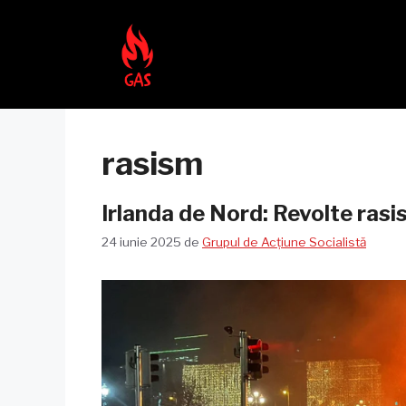
Sari
la
conținut
rasism
Irlanda de Nord: Revolte rasi
24 iunie 2025
de
Grupul de Acțiune Socialistă