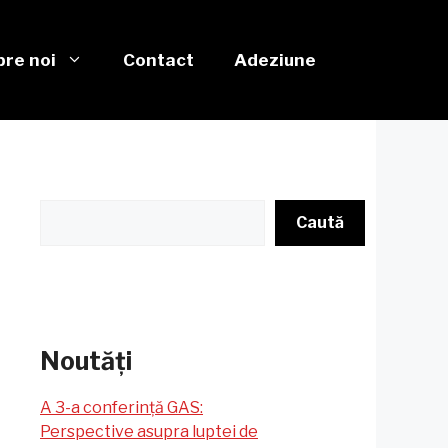
re noi
Contact
Adeziune
Caută
Caută
Noutăți
A 3-a conferință GAS:
Perspective asupra luptei de