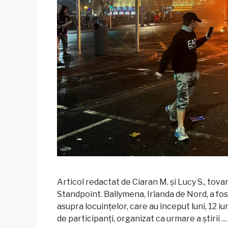
Articol redactat de Ciaran M. și Lucy S., tova
Standpoint. Ballymena, Irlanda de Nord, a fost
asupra locuințelor, care au început luni, 12 
de participanți, organizat ca urmare a știrii 