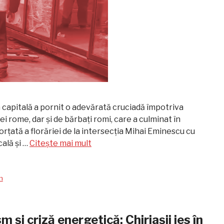
n capitală a pornit o adevărată cruciadă împotriva
mei rome, dar și de bărbați romi, care a culminat în
rțată a florăriei de la intersecția Mihai Eminescu cu
ală și …
Citește mai mult
m
m și criză energetică: Chiriașii ies în