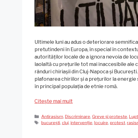
Ultimele luni au adus o deteriorare semnificat
pretutindeni în Europa, în special în contextul
autorităților locale de a ignora nevoia de loc
laolaltă cu prețurile tot mai inaccesibile ale c
rânduri chiriașii din Cluj-Napoca și București.
plafonarea chiriilor și a prețurilor la energie
în principal populația de etnie romă.
Citește mai mult
Categorii
Antirasism
,
Discriminare
,
Greve și proteste
,
Lupt
Etichete
bucurești
,
cluj
,
intervenție
,
locuire
,
protest
,
rasi