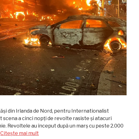
răși din Irlanda de Nord, pentru Internationalist
 scena a cinci nopți de revolte rasiste și atacuri
iunie. Revoltele au început după un marș cu peste 2.000
…
Citește mai mult