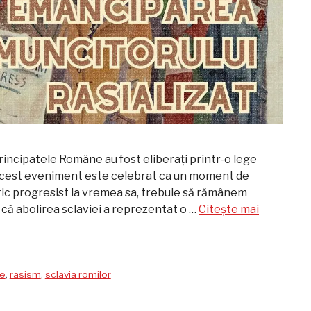
Principatele Române au fost eliberați printr-o lege
 acest eveniment este celebrat ca un moment de
ric progresist la vremea sa, trebuie să rămânem
că abolirea sclaviei a reprezentat o …
Citește mai
ie
,
rasism
,
sclavia romilor