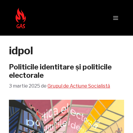
Sari
la
Meni
conținut
idpol
Politicile identitare și politicile
electorale
3 martie 2025
de
Grupul de Acțiune Socialistă