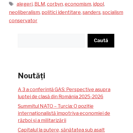
Etichete
alegeri
,
BLM
,
corbyn
,
economism
,
idpol
,
neoliberalism
,
politici identitare
,
sanders
,
socialism
conservator
Caută
Caută
Noutăți
A 3 a conferință GAS: Perspective asupra
luptei de clasă din România 2025-2026
Summitul NATO – Turcia: O poziție
internaționalistă împotriva economiei de
război și a militarizării
Capitalul la putere, sănătatea sub asalt