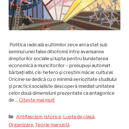
​ Politica radicală a ultimilor zece ani a stat sub
semnul unei false dihotomii între avansarea
drepturilor sociale și lupta pentru bunăstarea
economică a muncitorilor – presupuși automat
bărbați albi, cis-hetero și creștini măcar cultural.
Oricine se dedică cu o minimă seriozitate studiului
și practicii socialiste descoperă imediat unitatea
celor două dimensiuni prezentate ca antagonice
de …
Citește mai mult
Categorii
Antifascism
,
Istorice
,
Lupta de clasă
,
Organizare
,
Teorie marxistă