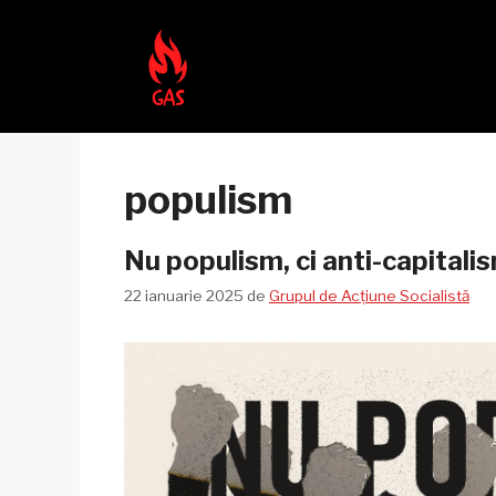
Sari
la
conținut
populism
Nu populism, ci anti-capitali
22 ianuarie 2025
de
Grupul de Acțiune Socialistă