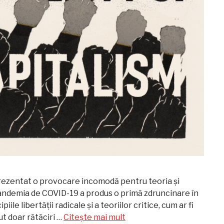
eprezentat o provocare incomodă pentru teoria și
andemia de COVID-19 a produs o primă zdruncinare în
ile libertății radicale și a teoriilor critice, cum ar fi
ut doar rătăciri …
Citește mai mult