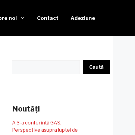
re noi
Contact
Adeziune
Caută
Caută
Noutăți
A 3-a conferință GAS:
Perspective asupra luptei de