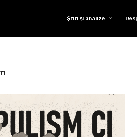
Știri și analize
Desp
sm