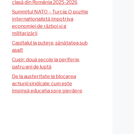
clasă din România 2025-2026
Summitul NATO – Turcia: O poziție
internaționalistă împotriva
economiei de război și a
militarizării
Capitalul la putere, sănătatea sub
asalt
Cugir: două secole la periferie,
patru ani de luptă
De la austeritate la blocarea
acțiunii sindicale: cum este
împinsă educația spre pierdere