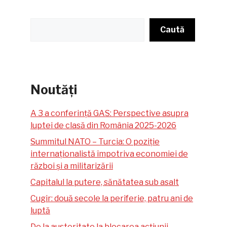
Caută
Caută
Noutăți
A 3 a conferință GAS: Perspective asupra
luptei de clasă din România 2025-2026
Summitul NATO – Turcia: O poziție
internaționalistă împotriva economiei de
război și a militarizării
Capitalul la putere, sănătatea sub asalt
Cugir: două secole la periferie, patru ani de
luptă
De la austeritate la blocarea acțiunii