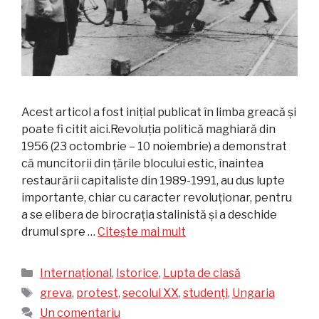
Acest articol a fost inițial publicat în limba greacă și
poate fi citit aici. Revoluția politică maghiară din
1956 (23 octombrie – 10 noiembrie) a demonstrat
că muncitorii din țările blocului estic, înaintea
restaurării capitaliste din 1989-1991, au dus lupte
importante, chiar cu caracter revoluționar, pentru
a se elibera de birocrația stalinistă și a deschide
drumul spre …
Citește mai mult
Categorii
Internațional
,
Istorice
,
Lupta de clasă
Etichete
greva
,
protest
,
secolul XX
,
studenți
,
Ungaria
Un comentariu