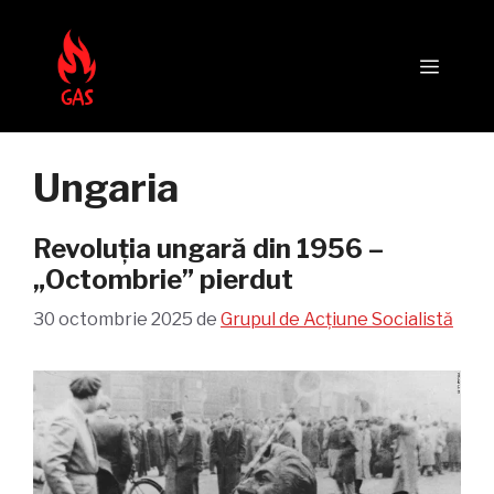
Sari
la
Meni
conținut
Ungaria
Revoluția ungară din 1956 –
„Octombrie” pierdut
30 octombrie 2025
de
Grupul de Acțiune Socialistă