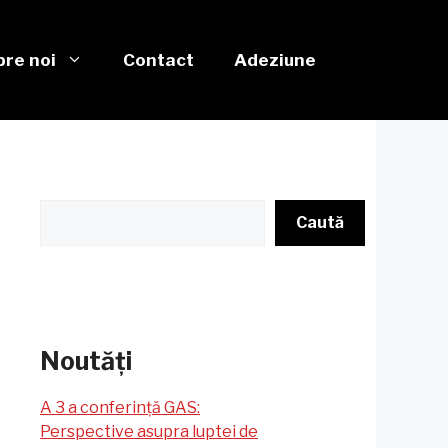
re noi
Contact
Adeziune
Caută
Caută
Noutăți
A 3 a conferință GAS:
Perspective asupra luptei de