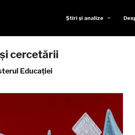
Știri și analize
Desp
și cercetării
sterul Educației