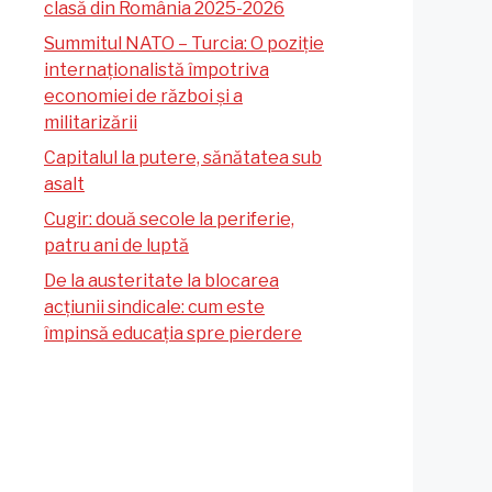
clasă din România 2025-2026
Summitul NATO – Turcia: O poziție
internaționalistă împotriva
economiei de război și a
militarizării
Capitalul la putere, sănătatea sub
asalt
Cugir: două secole la periferie,
patru ani de luptă
De la austeritate la blocarea
acțiunii sindicale: cum este
împinsă educația spre pierdere