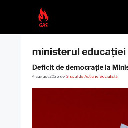
Sari
la
conținut
ministerul educației 
Deficit de democrație la Mini
4 august 2025
de
Grupul de Acțiune Socialistă