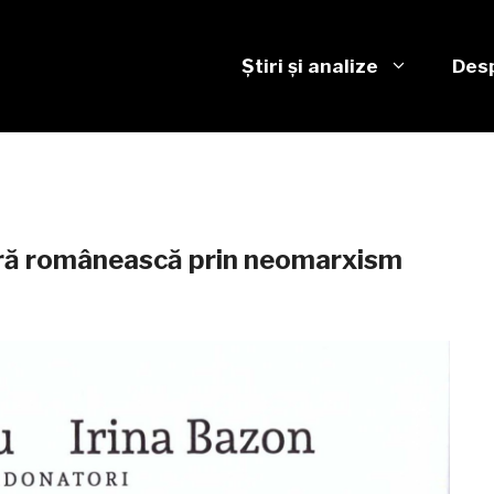
Știri și analize
Desp
ară românească prin neomarxism