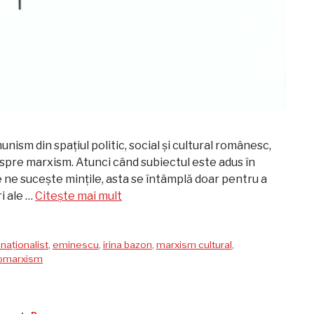
ism din spațiul politic, social și cultural românesc,
espre marxism. Atunci când subiectul este adus în
e ne sucește mințile, asta se întâmplă doar pentru a
i ale …
Citește mai mult
naționalist
,
eminescu
,
irina bazon
,
marxism cultural
,
omarxism