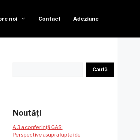
re noi
Contact
Adeziune
Caută
Caută
Noutăți
A 3 a conferință GAS:
Perspective asupra luptei de