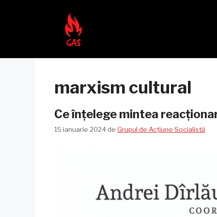
Sari
la
conținut
marxism cultural
Ce înțelege mintea reacțion
15 ianuarie 2024
de
Grupul de Acțiune Socialistă