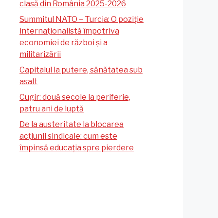
clasă din România 2025-2026
Summitul NATO – Turcia: O poziție
internaționalistă împotriva
economiei de război și a
militarizării
Capitalul la putere, sănătatea sub
asalt
Cugir: două secole la periferie,
patru ani de luptă
De la austeritate la blocarea
acțiunii sindicale: cum este
împinsă educația spre pierdere