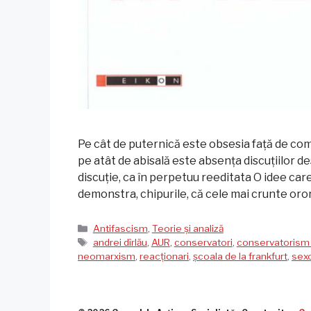
Pe cât de puternică este obsesia față de comun
pe atât de abisală este absența discuțiilor d
discuție, ca în perpetuu reeditata O idee car
demonstra, chipurile, că cele mai crunte oror
Categorii
Antifascism
,
Teorie și analiză
Etichete
andrei dîrlău
,
AUR
,
conservatori
,
conservatorism 
neomarxism
,
reacționari
,
școala de la frankfurt
,
sex