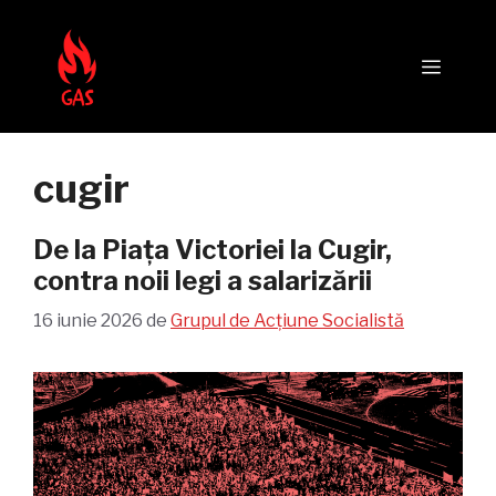
Sari
la
Meni
conținut
cugir
De la Piața Victoriei la Cugir,
contra noii legi a salarizării
16 iunie 2026
de
Grupul de Acțiune Socialistă