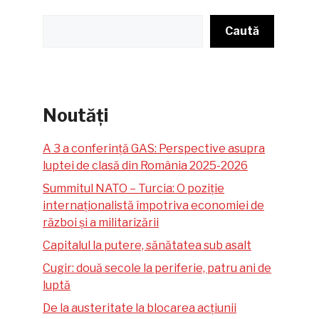
Caută
Caută
Noutăți
A 3 a conferință GAS: Perspective asupra
luptei de clasă din România 2025-2026
Summitul NATO – Turcia: O poziție
internaționalistă împotriva economiei de
război și a militarizării
Capitalul la putere, sănătatea sub asalt
Cugir: două secole la periferie, patru ani de
luptă
De la austeritate la blocarea acțiunii