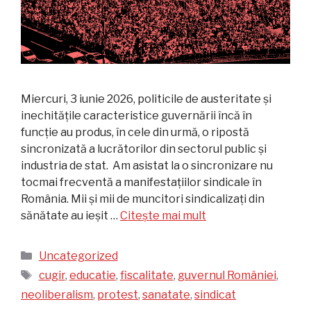
Miercuri, 3 iunie 2026, politicile de austeritate și
inechitățile caracteristice guvernării încă în
funcție au produs, în cele din urmă, o ripostă
sincronizată a lucrătorilor din sectorul public și
industria de stat. Am asistat la o sincronizare nu
tocmai frecventă a manifestațiilor sindicale în
România. Mii și mii de muncitori sindicalizați din
sănătate au ieșit …
Citește mai mult
Categorii
Uncategorized
Etichete
cugir
,
educatie
,
fiscalitate
,
guvernul României
,
neoliberalism
,
protest
,
sanatate
,
sindicat