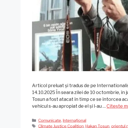
Articol preluat și tradus de pe Internationali
14.10.2025 În seara zilei de 10 octombrie, în j
Tosun a fost atacat în timp ce se întorcea a
vehicul s-au apropiat de el și l-au …
Citește m
Categorii
Comunicate
,
Internațional
Etichete
Climate Justice Coalition
,
Hakan Tosun
,
orientul 