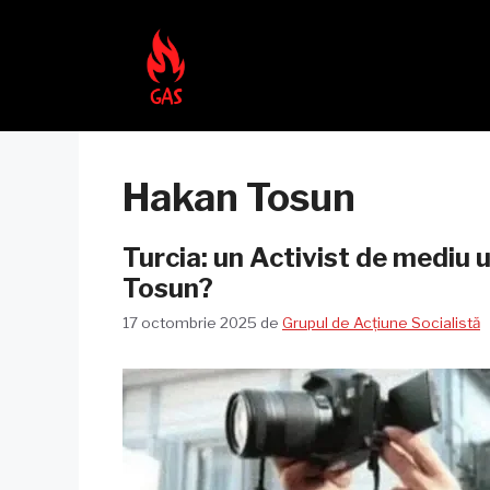
Sari
la
conținut
Hakan Tosun
Turcia: un Activist de mediu 
Tosun?
17 octombrie 2025
de
Grupul de Acțiune Socialistă