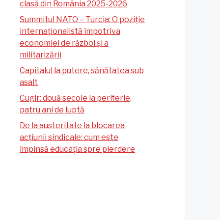
clasă din România 2025-2026
Summitul NATO – Turcia: O poziție
internaționalistă împotriva
economiei de război și a
militarizării
Capitalul la putere, sănătatea sub
asalt
Cugir: două secole la periferie,
patru ani de luptă
De la austeritate la blocarea
acțiunii sindicale: cum este
împinsă educația spre pierdere