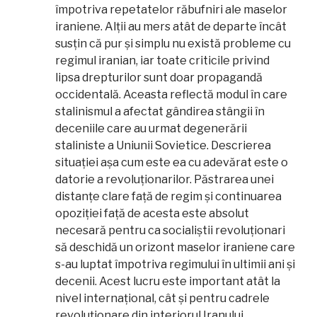
împotriva repetatelor răbufniri ale maselor
iraniene. Alții au mers atât de departe încât
susțin că pur și simplu nu există probleme cu
regimul iranian, iar toate criticile privind
lipsa drepturilor sunt doar propagandă
occidentală. Aceasta reflectă modul în care
stalinismul a afectat gândirea stângii în
deceniile care au urmat degenerării
staliniste a Uniunii Sovietice. Descrierea
situației așa cum este ea cu adevărat este o
datorie a revoluționarilor. Păstrarea unei
distanțe clare față de regim și continuarea
opoziției față de acesta este absolut
necesară pentru ca socialiștii revoluționari
să deschidă un orizont maselor iraniene care
s-au luptat împotriva regimului în ultimii ani și
decenii. Acest lucru este important atât la
nivel internațional, cât și pentru cadrele
revoluționare din interiorul Iranului.