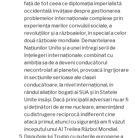
față de tot ceea ce diplomația imperialistă
occidentală învățase despre gestionarea
problemelor internaționale complexe prin
experiența marilor convulsii sociale, a
revoluțiilor și a războaielor, în special a celor
două războaie mondiale. Demantelarea
Națiunilor Unite și a unei întregi serii de
înțelegeri internaționale, combinat cu
ambiția sa de a deveni conducătorul
necontrolat al planetei, provoacă îngrijorare
în secțiunile serioase ale clasei
conducătoare, la nivel internațional, în
rândul aliaților bogați ai SUA și în Statele
Unite însăși. Dacă principalii adversari nu ar fi
și deținători de arme nucleare, amenințând
cu distrugere reciprocă indiferent cine
atacă primul, atunci cu siguranță am fi văzut
începutul unui Al Treilea Război Mondial.
Disputele lui Trump cu puterile europene a