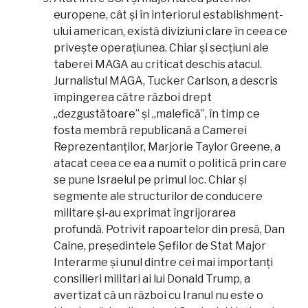
europene, cât și în interiorul establishment-
ului american, există diviziuni clare în ceea ce
privește operațiunea. Chiar și secțiuni ale
taberei MAGA au criticat deschis atacul.
Jurnalistul MAGA, Tucker Carlson, a descris
împingerea către război drept
„dezgustătoare” și „malefică”, în timp ce
fosta membră republicană a Camerei
Reprezentanților, Marjorie Taylor Greene, a
atacat ceea ce ea a numit o politică prin care
se pune Israelul pe primul loc. Chiar și
segmente ale structurilor de conducere
militare și-au exprimat îngrijorarea
profundă. Potrivit rapoartelor din presă, Dan
Caine, președintele Șefilor de Stat Major
Interarme și unul dintre cei mai importanți
consilieri militari ai lui Donald Trump, a
avertizat că un război cu Iranul nu este o