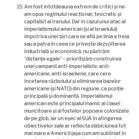
Am fost întotdeauna extrem de critici și ne-
am opus regimului reacționar, teocratic și
capitalist al Iranului. Dar în cazul unui atac al
imperialismului american (și al Israelului)
împotriva unei țări care se află pe linia a treia
sau a patra în ceea ce privește dezvoltarea
industrială și economică, nu păstrăm
“distanțe egale” – prioritizăm construirea
unei campanii anti-imperialiste, anti-
americane, anti-israeliene, care cere
încetarea războiului și eliminarea bazelor
americane (și NATO) din regiune, ca poziție
principală și dominantă. Imperialismul
american este principalul inamic al clasei
muncitoare și al fostelor popoare colonizate
de pe glob, iar un eșec al SUA în atingerea
obiectivelor sale ar reflecta slăbiciunea tot
mai mare a Americii (așa cum am subliniat în