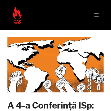
Sari
la
Meni
conținut
A 4-a Conferință ISp: