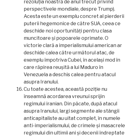
rezoluția noastră de anul trecut privind
perspectivele mondiale, despre Trump).
Acesta este un exemplu concret al pierderii
puterii hegemonice de către SUA, ceea ce
deschide noi oportunități pentru clasa
muncitoare și popoarele oprimate. O
victorie clară a imperialismului american ar
deschide calea către următorul atac, de
exemplu împotriva Cubei, în același mod în
care răpirea reușită a lui Maduro în
Venezuela a deschis calea pentru atacul
asupra Iranului.
Cu toate acestea, această poziție nu
înseamnă acordarea vreunui sprijin
regimului iranian. Din păcate, după atacul
asupra Iranului, largi segmente ale stângii
anticapitaliste au uitat complet, în numele
anti-imperialismului, de crimele și masacrele
regimului din ultimii ani și decenii îndreptate