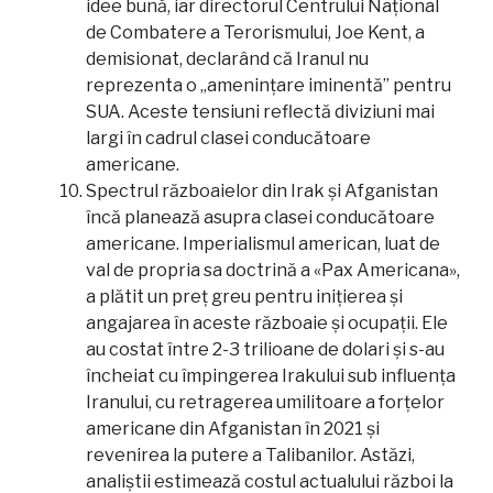
idee bună, iar directorul Centrului Național
de Combatere a Terorismului, Joe Kent, a
demisionat, declarând că Iranul nu
reprezenta o „amenințare iminentă” pentru
SUA. Aceste tensiuni reflectă diviziuni mai
largi în cadrul clasei conducătoare
americane.
Spectrul războaielor din Irak și Afganistan
încă planează asupra clasei conducătoare
americane. Imperialismul american, luat de
val de propria sa doctrină a «Pax Americana»,
a plătit un preț greu pentru inițierea și
angajarea în aceste războaie și ocupații. Ele
au costat între 2-3 trilioane de dolari și s-au
încheiat cu împingerea Irakului sub influența
Iranului, cu retragerea umilitoare a forțelor
americane din Afganistan în 2021 și
revenirea la putere a Talibanilor. Astăzi,
analiștii estimează costul actualului război la