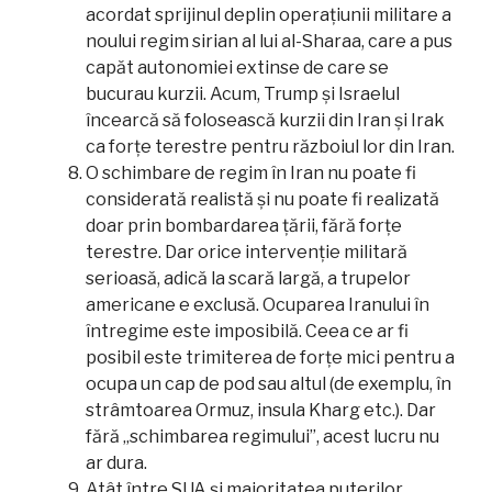
acordat sprijinul deplin operațiunii militare a
noului regim sirian al lui al-Sharaa, care a pus
capăt autonomiei extinse de care se
bucurau kurzii. Acum, Trump și Israelul
încearcă să folosească kurzii din Iran și Irak
ca forțe terestre pentru războiul lor din Iran.
O schimbare de regim în Iran nu poate fi
considerată realistă și nu poate fi realizată
doar prin bombardarea țării, fără forțe
terestre. Dar orice intervenție militară
serioasă, adică la scară largă, a trupelor
americane e exclusă. Ocuparea Iranului în
întregime este imposibilă. Ceea ce ar fi
posibil este trimiterea de forțe mici pentru a
ocupa un cap de pod sau altul (de exemplu, în
strâmtoarea Ormuz, insula Kharg etc.). Dar
fără „schimbarea regimului”, acest lucru nu
ar dura.
Atât între SUA și majoritatea puterilor