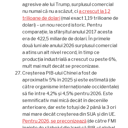
agresive ale lui Trump, surplusul comercial
nu numai că nu a scăzut, ci
a crescut la 1,2
trilioane de dolari
(mai exact 1,19 trilioane de
dolari) – un nou record istoric. Pentru
comparație, la sfârșitul anului 2017 acesta
era de 422,5 miliarde de dolari. În primele
două luni ale anului 2026 surplusul comercial
a atins un alt nivel record, în timp ce
producția industrială a crescut cu peste 6%,
mult mai mult decât se preconizase.
Creșterea PIB-ului Chinei a fost de
aproximativ 5% în 2025 și este estimată (de
către organisme internaționale occidentale)
să fie între 4,2% și 4,5% pentru 2026. Este
semnificativ mai mică decât în deceniile
anterioare, dar este totuși de 2 până la 3 ori
mai mare decât creșterea din SUA și din UE.
Pentru 2026, se preconizează
(de către FMI
înainte de războiul din Iran) că PIB-ul global