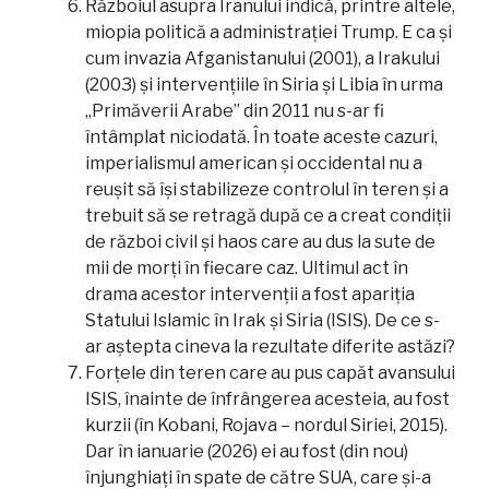
Războiul asupra Iranului indică, printre altele,
miopia politică a administrației Trump. E ca și
cum invazia Afganistanului (2001), a Irakului
(2003) și intervențiile în Siria și Libia în urma
„Primăverii Arabe” din 2011 nu s-ar fi
întâmplat niciodată. În toate aceste cazuri,
imperialismul american și occidental nu a
reușit să își stabilizeze controlul în teren și a
trebuit să se retragă după ce a creat condiții
de război civil și haos care au dus la sute de
mii de morți în fiecare caz. Ultimul act în
drama acestor intervenții a fost apariția
Statului Islamic în Irak și Siria (ISIS). De ce s-
ar aștepta cineva la rezultate diferite astăzi?
Forțele din teren care au pus capăt avansului
ISIS, înainte de înfrângerea acesteia, au fost
kurzii (în Kobani, Rojava – nordul Siriei, 2015).
Dar în ianuarie (2026) ei au fost (din nou)
înjunghiați în spate de către SUA, care și-a