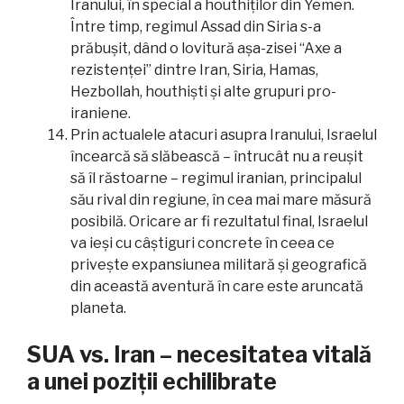
Iranului, în special a houthiților din Yemen.
Între timp, regimul Assad din Siria s-a
prăbușit, dând o lovitură așa-zisei “Axe a
rezistenței” dintre Iran, Siria, Hamas,
Hezbollah, houthiști și alte grupuri pro-
iraniene.
Prin actualele atacuri asupra Iranului, Israelul
încearcă să slăbească – întrucât nu a reușit
să îl răstoarne – regimul iranian, principalul
său rival din regiune, în cea mai mare măsură
posibilă. Oricare ar fi rezultatul final, Israelul
va ieși cu câștiguri concrete în ceea ce
privește expansiunea militară și geografică
din această aventură în care este aruncată
planeta.
SUA vs. Iran – necesitatea vitală
a unei poziții echilibrate