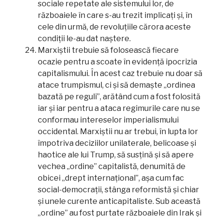
sociale repetate ale sistemului lor, de
războaiele în care s-au trezit implicați și, în
cele din urmă, de revoluțiile cărora aceste
condiții le-au dat naștere.
Marxiștii trebuie să folosească fiecare
ocazie pentru a scoate în evidență ipocrizia
capitalismului. În acest caz trebuie nu doar să
atace trumpismul, ci și să demaște „ordinea
bazată pe reguli”, arătând cum a fost folosită
iar și iar pentru a ataca regimurile care nu se
conformau intereselor imperialismului
occidental. Marxiștii nu ar trebui, în lupta lor
împotriva deciziilor unilaterale, belicoase și
haotice ale lui Trump, să susțină și să apere
vechea „ordine” capitalistă, denumită de
obicei „drept internațional”, așa cum fac
social-democrații, stânga reformistă și chiar
și unele curente anticapitaliste. Sub această
„ordine” au fost purtate războaiele din Irak și