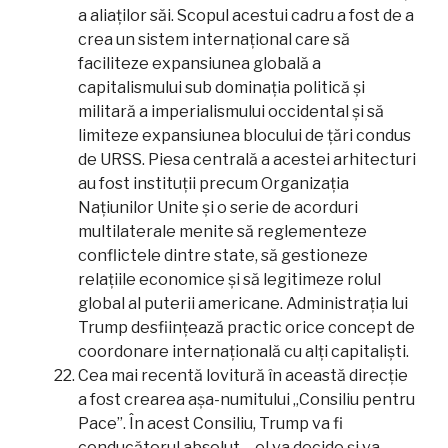
a aliaților săi. Scopul acestui cadru a fost de a
crea un sistem internațional care să
faciliteze expansiunea globală a
capitalismului sub dominația politică și
militară a imperialismului occidental și să
limiteze expansiunea blocului de țări condus
de URSS. Piesa centrală a acestei arhitecturi
au fost instituții precum Organizația
Națiunilor Unite și o serie de acorduri
multilaterale menite să reglementeze
conflictele dintre state, să gestioneze
relațiile economice și să legitimeze rolul
global al puterii americane. Administrația lui
Trump desființează practic orice concept de
coordonare internațională cu alți capitaliști.
Cea mai recentă lovitură în această direcție
a fost crearea așa-numitului „Consiliu pentru
Pace”. În acest Consiliu, Trump va fi
conducătorul absolut – el va decide și va