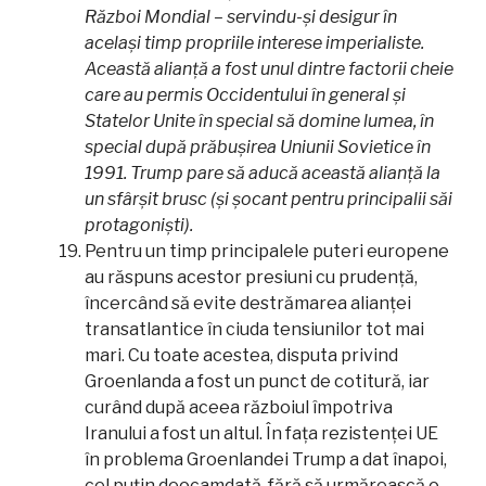
Război Mondial – servindu-și desigur în
același timp propriile interese imperialiste.
Această alianță a fost unul dintre factorii cheie
care au permis Occidentului în general și
Statelor Unite în special să domine lumea, în
special după prăbușirea Uniunii Sovietice în
1991. Trump pare să aducă această alianță la
un sfârșit brusc (și șocant pentru principalii săi
protagoniști).
Pentru un timp principalele puteri europene
au răspuns acestor presiuni cu prudență,
încercând să evite destrămarea alianței
transatlantice în ciuda tensiunilor tot mai
mari. Cu toate acestea, disputa privind
Groenlanda a fost un punct de cotitură, iar
curând după aceea războiul împotriva
Iranului a fost un altul. În fața rezistenței UE
în problema Groenlandei Trump a dat înapoi,
cel puțin deocamdată, fără să urmărească o