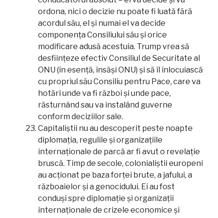
ordona, nici o decizie nu poate fi luată fără
acordul său, el și numai el va decide
componența Consiliului său și orice
modificare adusă acestuia. Trump vrea să
desființeze efectiv Consiliul de Securitate al
ONU (în esență, însăși ONU) și să îl înlocuiască
cu propriul său Consiliu pentru Pace, care va
hotărî unde va fi război și unde pace,
răsturnând sau va instalând guverne
conform deciziilor sale.
Capitaliștii nu au descoperit peste noapte
diplomația, regulile și organizațiile
internaționale de parcă ar fi avut o revelație
bruscă. Timp de secole, colonialiștii europeni
au acționat pe baza forței brute, a jafului, a
războaielor și a genocidului. Ei au fost
conduși spre diplomație și organizații
internaționale de crizele economice și