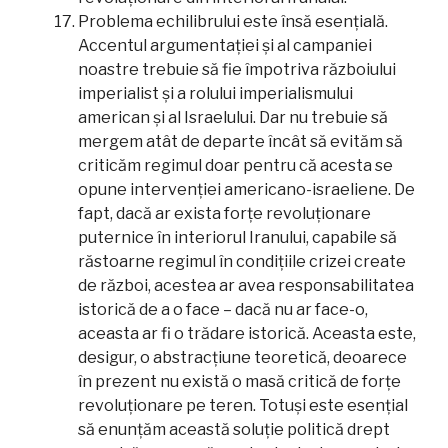
Problema echilibrului este însă esențială.
Accentul argumentației și al campaniei
noastre trebuie să fie împotriva războiului
imperialist și a rolului imperialismului
american și al Israelului. Dar nu trebuie să
mergem atât de departe încât să evităm să
criticăm regimul doar pentru că acesta se
opune intervenției americano-israeliene. De
fapt, dacă ar exista forțe revoluționare
puternice în interiorul Iranului, capabile să
răstoarne regimul în condițiile crizei create
de război, acestea ar avea responsabilitatea
istorică de a o face – dacă nu ar face-o,
aceasta ar fi o trădare istorică. Aceasta este,
desigur, o abstracțiune teoretică, deoarece
în prezent nu există o masă critică de forțe
revoluționare pe teren. Totuși este esențial
să enunțăm această soluție politică drept