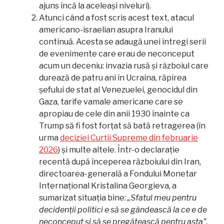
ajuns încă la aceleași niveluri).
Atunci când a fost scris acest text, atacul
americano-israelian asupra Iranului
continuă. Acesta se adaugă unei întregi serii
de evenimente care erau de neconceput
acum un deceniu: invazia rusă și războiul care
durează de patru ani în Ucraina, răpirea
șefului de stat al Venezuelei, genocidul din
Gaza, tarife vamale americane care se
apropiau de cele din anii 1930 înainte ca
Trump să fi fost forțat să bată retragerea (în
urma
deciziei Curții Supreme din februarie
2026
) și multe altele. Într-o declarație
recentă după începerea războiului din Iran,
directoarea-generală a Fondului Monetar
Internațional Kristalina Georgieva, a
sumarizat situația bine:
„Sfatul meu pentru
decidenții politici e să se gândească la ce e de
neconceput și să se pregătească pentru asta”.