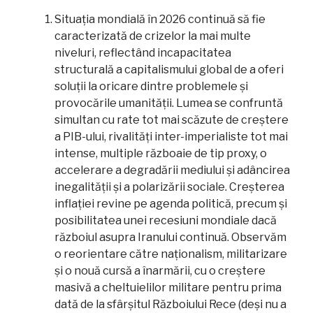
Situația mondială în 2026 continuă să fie
caracterizată de crizelor la mai multe
niveluri, reflectând incapacitatea
structurală a capitalismului global de a oferi
soluții la oricare dintre problemele și
provocările umanității. Lumea se confruntă
simultan cu rate tot mai scăzute de creștere
a PIB-ului, rivalități inter-imperialiste tot mai
intense, multiple războaie de tip proxy, o
accelerare a degradării mediului și adâncirea
inegalității și a polarizării sociale. Creșterea
inflației revine pe agenda politică, precum și
posibilitatea unei recesiuni mondiale dacă
războiul asupra Iranului continuă. Observăm
o reorientare către naționalism, militarizare
și o nouă cursă a înarmării, cu o creștere
masivă a cheltuielilor militare pentru prima
dată de la sfârșitul Războiului Rece (deși nu a