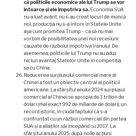
că politicile economice ale lui Trump se vor
întoarce și ele împotriva sa.
Economia SUA
nu a luat avânt, nu s-au creat locuri de muncă
noi, producția nu s-a întors în Statele Unite
așa cum promitea Trump – ca să nu mai
vorbim de posibilitatea unei noi recesiuni
cauzate de războiul împotriva Iranului. De
asemenea, politicile lui Trump nu au adus
niciun avantaj Statelor Unite în competiția
sa cu China.
Reducerea surplusului comercial mare al
Chinei a fost un obiectiv central al politicii
americane. La sfârșitul anului 2024 surplusul
comercial al Chinei se apropia de 1 trilion de
dolari (mai exact 992 de miliarde de dolari), un
record istoric, în ciuda faptului că s-a
confruntat cu un război comercial din partea
SUA și a aliaților săi începând cu 2017. La
sfârșitul anului 2025, după noile acțiuni