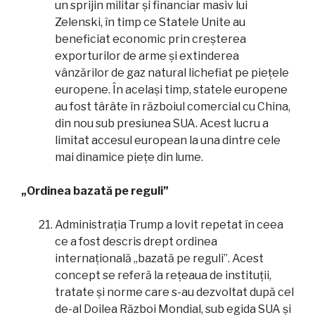
un sprijin militar și financiar masiv lui
Zelenski, în timp ce Statele Unite au
beneficiat economic prin creșterea
exporturilor de arme și extinderea
vânzărilor de gaz natural lichefiat pe piețele
europene. În același timp, statele europene
au fost târâte în războiul comercial cu China,
din nou sub presiunea SUA. Acest lucru a
limitat accesul european la una dintre cele
mai dinamice piețe din lume.
„Ordinea bazată pe reguli”
Administrația Trump a lovit repetat în ceea
ce a fost descris drept ordinea
internațională „bazată pe reguli”. Acest
concept se referă la rețeaua de instituții,
tratate și norme care s-au dezvoltat după cel
de-al Doilea Război Mondial, sub egida SUA și