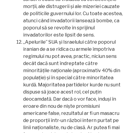
morții, ale distrugerii și ale mizeriei cauzate
de politicile guvernului lor. Cu toate acestea,
atunci când invadatorii lansează bombe, ca
poporul să se revolte în sprijinul
invadatorilor este lipsit de sens.
„Apelurile” SUA și Israelului către poporul
iranian de a se ridica cu armele împotriva
regimului nu pot avea, practic, niciun sens
decât dacă sunt îndreptate către
minoritățile naționale (aproximativ 40% din
populație) și în special către minoritatea
kurdă. Majoritatea partidelor kurde nu sunt
dispuse să joace acest rol, cel puțin
deocamdată. Dar dacă o vor face, induși în
eroare din nou de niște promisiuni
americane false, rezultatul ar fi un masacru
de proporții într-un război intern purtat pe
linii naționaliste, nu de clasă. Ar putea fi mai