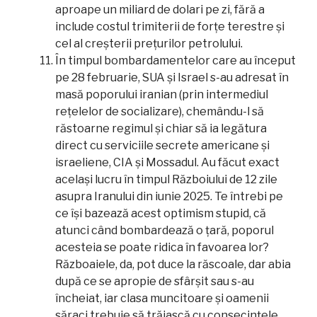
aproape un miliard de dolari pe zi, fără a
include costul trimiterii de forțe terestre și
cel al creșterii prețurilor petrolului.
În timpul bombardamentelor care au început
pe 28 februarie, SUA și Israel s-au adresat în
masă poporului iranian (prin intermediul
rețelelor de socializare), chemându-l să
răstoarne regimul și chiar să ia legătura
direct cu serviciile secrete americane și
israeliene, CIA și Mossadul. Au făcut exact
același lucru în timpul Războiului de 12 zile
asupra Iranului din iunie 2025. Te întrebi pe
ce își bazează acest optimism stupid, că
atunci când bombardează o țară, poporul
acesteia se poate ridica în favoarea lor?
Războaiele, da, pot duce la răscoale, dar abia
după ce se apropie de sfârșit sau s-au
încheiat, iar clasa muncitoare și oamenii
săraci trebuie să trăiască cu consecințele