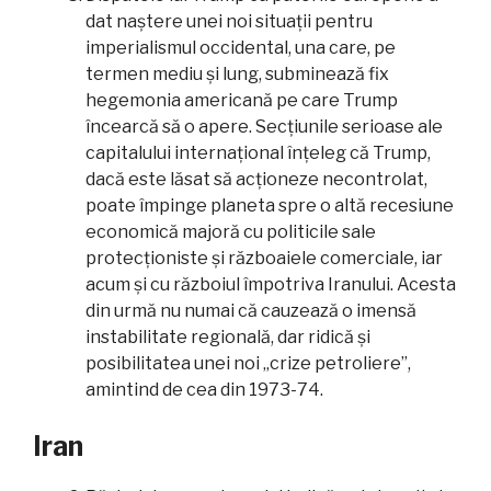
dat naștere unei noi situații pentru
imperialismul occidental, una care, pe
termen mediu și lung, subminează fix
hegemonia americană pe care Trump
încearcă să o apere. Secțiunile serioase ale
capitalului internațional înțeleg că Trump,
dacă este lăsat să acționeze necontrolat,
poate împinge planeta spre o altă recesiune
economică majoră cu politicile sale
protecționiste și războaiele comerciale, iar
acum și cu războiul împotriva Iranului. Acesta
din urmă nu numai că cauzează o imensă
instabilitate regională, dar ridică și
posibilitatea unei noi „crize petroliere”,
amintind de cea din 1973-74.
Iran