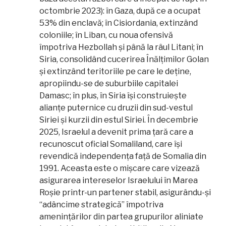
octombrie 2023): în Gaza, după ce a ocupat
53% din enclavă; în Cisiordania, extinzând
coloniile; în Liban, cu noua ofensivă
împotriva Hezbollah și până la râul Litani; în
Siria, consolidând cucerirea Înălțimilor Golan
și extinzând teritoriile pe care le deține,
apropiindu-se de suburbiile capitalei
Damasc; în plus, în Siria își construiește
alianțe puternice cu druzii din sud-vestul
Siriei și kurzii din estul Siriei. În decembrie
2025, Israelul a devenit prima țară care a
recunoscut oficial Somaliland, care își
revendică independența față de Somalia din
1991. Aceasta este o mișcare care vizează
asigurarea intereselor Israelului în Marea
Roșie printr-un partener stabil, asigurându-și
“adâncime strategică” împotriva
amenințărilor din partea grupurilor aliniate