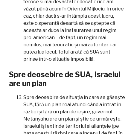
feroce și mai devastator decât orice am
văzut până acum în Orientul Mijlociu. În orice
caz, chiar dacă s-ar întâmpla acest lucru,
este o speranță deșartă să se aștepte că
aceasta ar duce la instaurarea unui regim
pro-american – de fapt, un regim mai
nemilos, mai teocratic și mai autoritar i-ar
putea lua locul. Totul arată că SUA sunt
prinse într-o situație imposibilă.
Spre deosebire de SUA, Israelul
are un plan
Spre deosebire de situația în care se găsește
SUA, fără un plan real atunci când a intrat în
război și fără un plan de ieșire, guvernul
Netanyahu are un plan și știe ce urmărește.
Israelul își extinde teritoriul și alianțele (pe
baza acestui război care a început de fapt în