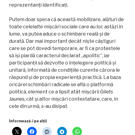
reprezentanți identificați.
Putem doar spera că această mobilizare, alături de
toate celelalte mișcări sociale care au loc astăzi în
lume, va putea aduce o schimbare reală și de
durată. Dar mai important decât niște câștiguri
care se pot dovedi temporare, ar fi ca protestele
să își piardă caracterul declarat „apolitic”, iar
participanții să dezvolte o înțelegere politică și
unitară, informată de condițiile curente cărora le
răspund și de propia experiență practică. La baza
oricărei schimbări radicale se află o platformă
politică, element ce a lipsit atât mișcării
Gilets
Jaunes
, cât și altor mișcări contestatare, care, în
cele din urmă, s-au disipat.
Informează-i pe alții