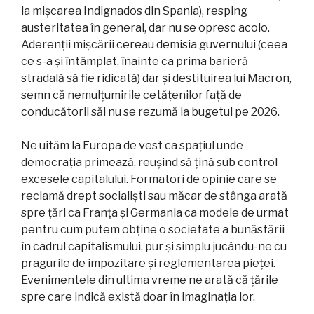
la mișcarea Indignados din Spania), resping
austeritatea în general, dar nu se opresc acolo.
Aderenții mișcării cereau demisia guvernului (ceea
ce s-a și întâmplat, înainte ca prima barieră
stradală să fie ridicată) dar și destituirea lui Macron,
semn că nemulțumirile cetățenilor față de
conducătorii săi nu se rezumă la bugetul pe 2026.
Ne uităm la Europa de vest ca spațiul unde
democrația primează, reușind să țină sub control
excesele capitalului. Formatori de opinie care se
reclamă drept socialiști sau măcar de stânga arată
spre țări ca Franța și Germania ca modele de urmat
pentru cum putem obține o societate a bunăstării
în cadrul capitalismului, pur și simplu jucându-ne cu
pragurile de impozitare și reglementarea pieței.
Evenimentele din ultima vreme ne arată că țările
spre care indică există doar în imaginația lor.