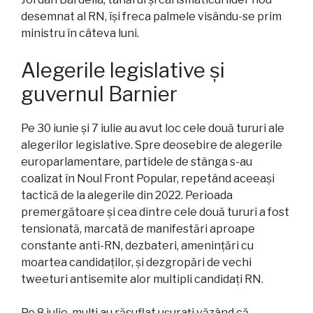
desemnat al RN, își freca palmele visându-se prim
ministru în câteva luni.
Alegerile legislative și
guvernul Barnier
Pe 30 iunie și 7 iulie au avut loc cele două tururi ale
alegerilor legislative. Spre deosebire de alegerile
europarlamentare, partidele de stânga s-au
coalizat în Noul Front Popular, repetând aceeași
tactică de la alegerile din 2022. Perioada
premergătoare și cea dintre cele două tururi a fost
tensionată, marcată de manifestări aproape
constante anti-RN, dezbateri, amenințări cu
moartea candidaților, și dezgropări de vechi
tweeturi antisemite alor multipli candidați RN.
Pe 8 iulie, mulți au răsuflat ușurați văzând că