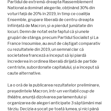
Partidul de extremă-dreapta Rassemblement
National a dominat alegerile, obținând 30% din
voturi față de 20% în 2019, în timp ce coaliția
Ensemble, grupare liberală de centru-dreapta
înființată de Macron, și-a pierdut jumătate din
locuri. Demn de notat este faptul că și unele
grupări de stânga, precum Partidul Socialist și La
France Insoumise, au avut de câștigat comparativ
cu rezultatele din 2019, un semnal clar că
societatea franceză a început să își piardă
încrederea în ordinea liberală dirijată de partide
centriste, subordonate capitalului, și a început să
caute alternative.
La o oră de la publicarea rezultatelor preliminare,
președintele Macron, într-un veritabil
coup de
théâtre
, anunță dizolvarea parlamentului și
organizarea de alegeri anticipate 3 săptămâni mai
târziu. Decizia a șocat pe toată lumea, și nici până