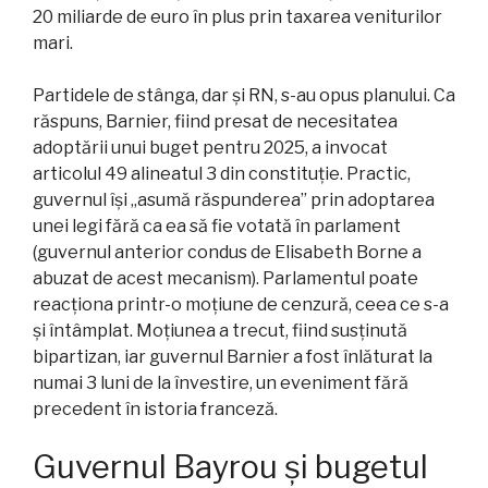
20 miliarde de euro în plus prin taxarea veniturilor
mari.
Partidele de stânga, dar și RN, s-au opus planului. Ca
răspuns, Barnier, fiind presat de necesitatea
adoptării unui buget pentru 2025, a invocat
articolul 49 alineatul 3 din constituție. Practic,
guvernul își „asumă răspunderea” prin adoptarea
unei legi fără ca ea să fie votată în parlament
(guvernul anterior condus de Elisabeth Borne a
abuzat de acest mecanism). Parlamentul poate
reacționa printr-o moțiune de cenzură, ceea ce s-a
și întâmplat. Moțiunea a trecut, fiind susținută
bipartizan, iar guvernul Barnier a fost înlăturat la
numai 3 luni de la învestire, un eveniment fără
precedent în istoria franceză.
Guvernul Bayrou și bugetul