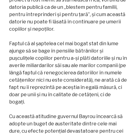
datoria publică ca de un „blestem pentru familii,
pentru întreprinderi și pentru țară”, și cum această
datorie nu poate fi lăsată în continuare pe umerii
copiilor și nepoților.
Faptul că al șaptelea cel mai bogat stat din lume
ajunge să se bage în pensiile bătrânilor și
pușculițele copiilor pentru a-și plăti datoriile și nu în
averile miliardarilor săi sau ale marilor companii (pe
lângă faptul că renegocierea datoriilor în numele
cetățenilor nici nu este considerată), ne arată că de
fapt nu îi reprezintă pe aceștia în egală măsură, ci
doar pe unii și nu în calitate de cetățeni, ci de
bogați.
Cu această atitudine guvernul Bayrou încearcă să
adopte un buget de austeritate dintre cele mai
dure, cu efecte potențial devastatoare pentru cei