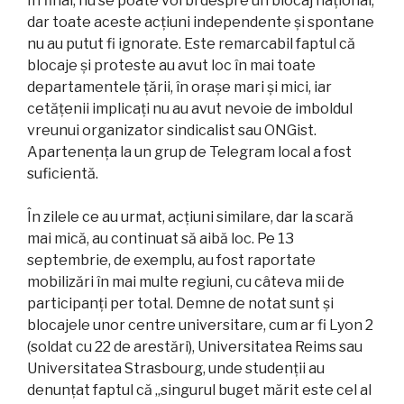
În final, nu se poate vorbi despre un blocaj național,
dar toate aceste acțiuni independente și spontane
nu au putut fi ignorate. Este remarcabil faptul că
blocaje și proteste au avut loc în mai toate
departamentele țării, în orașe mari și mici, iar
cetățenii implicați nu au avut nevoie de imboldul
vreunui organizator sindicalist sau ONGist.
Apartenența la un grup de Telegram local a fost
suficientă.
În zilele ce au urmat, acțiuni similare, dar la scară
mai mică, au continuat să aibă loc. Pe 13
septembrie, de exemplu, au fost raportate
mobilizări în mai multe regiuni, cu câteva mii de
participanți per total. Demne de notat sunt și
blocajele unor centre universitare, cum ar fi Lyon 2
(soldat cu 22 de arestări), Universitatea Reims sau
Universitatea Strasbourg, unde studenții au
denunțat faptul că „singurul buget mărit este cel al