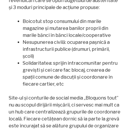
revendicări care se opun bugetului de austeritate
și 3 moduri principale de acțiune propuse:
Boicotul: stop consumului din marile
magazine și mutarea banilor proprii din
marile bănci în bănci locale/cooperative
Nesupunerea civilă: ocuparea pașnică a
infrastructurii publice (drumuri, primării,
școli)
Solidaritatea: sprijin intracomunitar pentru
greviști și cei care fac blocaj, crearea de
spații comune de discuții și coordonare în
fiecare cartier, etc
Site-ul și conturile de social media „Bloquons tout”
nu au scopul dirijării mișcării, ci servesc mai mult ca
un hub care centralizează grupurile de coordonare
locală. Fiecare cetățean dornic să ia parte la grevă
este încurajat să se alăture grupului de organizare