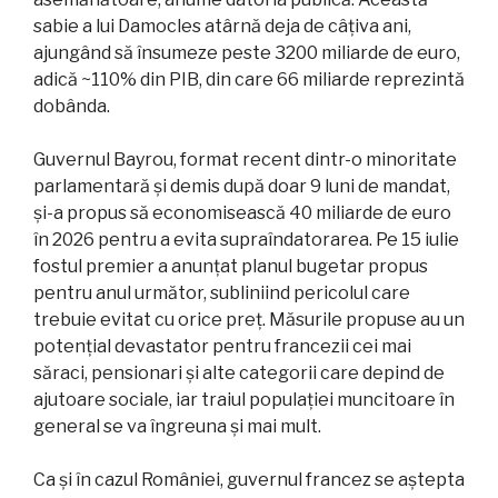
sabie a lui Damocles atârnă deja de câțiva ani,
ajungând să însumeze peste 3200 miliarde de euro,
adică ~110% din PIB, din care 66 miliarde reprezintă
dobânda.
Guvernul Bayrou, format recent dintr-o minoritate
parlamentară și demis după doar 9 luni de mandat,
și-a propus să economisească 40 miliarde de euro
în 2026 pentru a evita supraîndatorarea. Pe 15 iulie
fostul premier a anunțat planul bugetar propus
pentru anul următor, subliniind pericolul care
trebuie evitat cu orice preț. Măsurile propuse au un
potențial devastator pentru francezii cei mai
săraci, pensionari și alte categorii care depind de
ajutoare sociale, iar traiul populației muncitoare în
general se va îngreuna și mai mult.
Ca și în cazul României, guvernul francez se aștepta