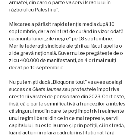
armatei, din care o parte va servi Israelului în
războiul cu Palestina”.
Mișcarea a părăsit rapid atenția media după 10
septembrie, dar a reintrat de curând în vizor odată
cu anunțul unei „zile negre” pe 18 septembrie.
Marile federații sindicale ale țării au făcut apel la o
zi de grevă națională. Guvernul se pregătește de o
zi cu 400.000 de manifestanți, de 4 ori mai mulți
decât pe 10 septembrie.
Nu putem ști dacă „Bloquons tout” va avea același
succes ca
Gilets Jaunes
sau protestele împotriva
creșterii vârstei de pensionare din 2023. Cert este,
însă, că o parte semnificativă a francezilor a înțeles
că singurul mod în care te poți împotrivi realmente
unui regim liberal din ce în ce mai represiv, servil
capitalului, nu este la urne și prin petiții, ci în stradă,
luând acțiuni în afara cadrului instituțional, fără