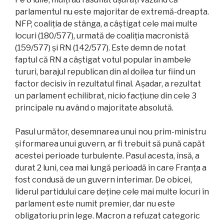
parlamentul nu este majoritar de extremă-dreapta.
NFP, coaliția de stânga, a câștigat cele mai multe
locuri (180/577), urmată de coaliția macronistă
(159/577) și RN (142/577). Este demn de notat
faptul că RN a câștigat votul popular în ambele
tururi, barajul republican din al doilea tur fiind un
factor decisiv în rezultatul final. Așadar, a rezultat
un parlament echilibrat, nicio facțiune din cele 3
principale nu având o majoritate absolută.
Pasul următor, desemnarea unui nou prim-ministru
și formarea unui guvern, ar fi trebuit să pună capăt
acestei perioade turbulente. Pasul acesta, însă, a
durat 2 luni, cea mai lungă perioadă în care Franța a
fost condusă de un guvern interimar. De obicei,
liderul partidului care deține cele mai multe locuri în
parlament este numit premier, dar nu este
obligatoriu prin lege. Macron a refuzat categoric