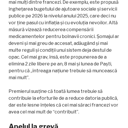
mai mulți dintre francezi. De exemplu, este propusă
înghețarea bugetului de ajutoare sociale și servicii
publice pe 2026 la nivelul anului 2025, care deci nu
vor ține pasul cu inflația și cu evoluția nevoilor. Altă
măsură vizează reducerea compensării
medicamentelor pentru bolnavii cronici. Șomajul ar
deveni și mai greu de accesat, adăugând și mai
multe reguli și condiții unui sistem deja destul de
opac. Cel mai grav, însă, este propunerea de a
elimina 2 zile libere pe an, 8 mai și lunea de Paști,
pentru că „întreaga națiune trebuie să muncească
mai mult”.
Premierul susține că toată lumea trebuie să
contribuie la eforturile de a reduce datoria publică,
dar este lesne înțeles că cei mai săraci francezi vor
avea cel mai mult de “contribuit”.
Apelul la grevă