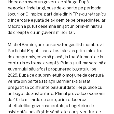
ideea de a avea un guvern de stânga. După
negocieri îndelungi, puse de-o parte pe perioada
Jocurilor Olimpice, partidele din NFP s-au retras (cu
o încercare eșuată de a-l demite pe președinte), iar
Macron a putut desemna liniștit un prim-ministru
de dreapta, cu un guvern minoritar.
Michel Barnier, un conservator gaullist membru al
Partidului Republican, a fost ales ca prim-ministru
de compromis, ceva să placă „la toată lumea” de la
centru la extrema dreaptă. Prima și ultima sarcină a
guvernului său a fost propunerea bugetului pe
2025. După ce a supraviețuit o moțiune de cenzură
venită din partea stângii, Barnier s-a arătat
pregătit să confrunte balaurul datoriei publice cu
un buget de austeritate. Planul prevedea economii
de 40 de miliarde de euro, prin reducerea
cheltuielilor guvernamentale, a bugetelor de
asistență socială și de sănătate, dar și venituri de