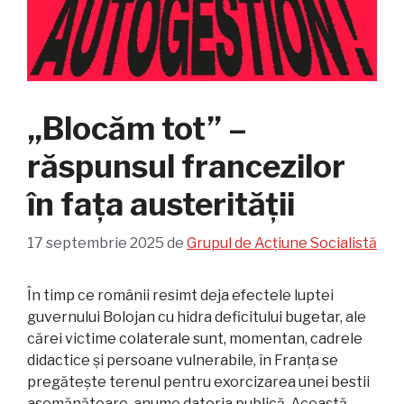
„Blocăm tot” –
răspunsul francezilor
în fața austerității
17 septembrie 2025
de
Grupul de Acțiune Socialistă
În timp ce românii resimt deja efectele luptei
guvernului Bolojan cu hidra deficitului bugetar, ale
cărei victime colaterale sunt, momentan, cadrele
didactice și persoane vulnerabile, în Franța se
pregătește terenul pentru exorcizarea unei bestii
asemănătoare, anume datoria publică. Această