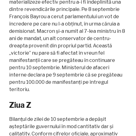
materializeze efectiv pentru a-i fi îndeplinită una
dintre revendicările principale. Pe 8 septembrie
François Bayrou a cerut parlamentului un vot de
încredere pe care nu l-a obținut, în urma căruia a
demisionat. Macron și-a numit al 7-lea ministru în 8
ani de mandat, un alt conservator de centru-
dreapta provenit din propriul partid. Această
„victorie” nu pare să fi afectat în vreun fel
manifestanții care se pregăteau în continuare
pentru 10 septembrie. Ministerul de afaceri
interne declara pe 9 septembrie că se pregăteau
pentru 100.000 de manifestanți pe întregul
teritoriu.
Ziua Z
Bilanțul de zilei de 10 septembrie a depășit
așteptările guvernului în mod cantitativ dar și
calitatitv. Conform cifrelor oficiale, aproximativ