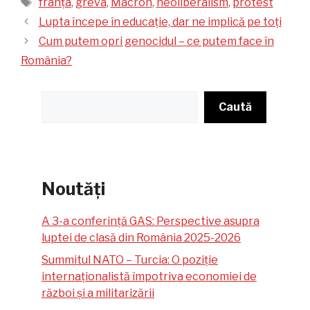
Etichete
franța
,
greva
,
Macron
,
neoliberalism
,
protest
Lupta începe în educație, dar ne implică pe toți
Cum putem opri genocidul – ce putem face în
România?
Caută
Caută
Noutăți
A 3-a conferință GAS: Perspective asupra
luptei de clasă din România 2025-2026
Summitul NATO – Turcia: O poziție
internaționalistă împotriva economiei de
război și a militarizării