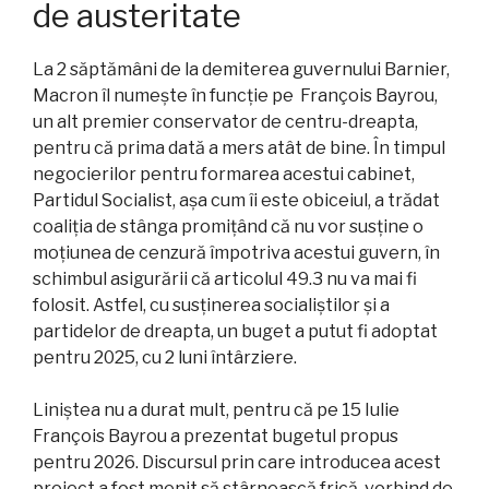
de austeritate
La 2 săptămâni de la demiterea guvernului Barnier,
Macron îl numește în funcție pe François Bayrou,
un alt premier conservator de centru-dreapta,
pentru că prima dată a mers atât de bine. În timpul
negocierilor pentru formarea acestui cabinet,
Partidul Socialist, așa cum îi este obiceiul, a trădat
coaliția de stânga promițând că nu vor susține o
moțiunea de cenzură împotriva acestui guvern, în
schimbul asigurării că articolul 49.3 nu va mai fi
folosit. Astfel, cu susținerea socialiștilor și a
partidelor de dreapta, un buget a putut fi adoptat
pentru 2025, cu 2 luni întârziere.
Liniștea nu a durat mult, pentru că pe 15 Iulie
François Bayrou a prezentat bugetul propus
pentru 2026. Discursul prin care introducea acest
proiect a fost menit să stârnească frică, vorbind de