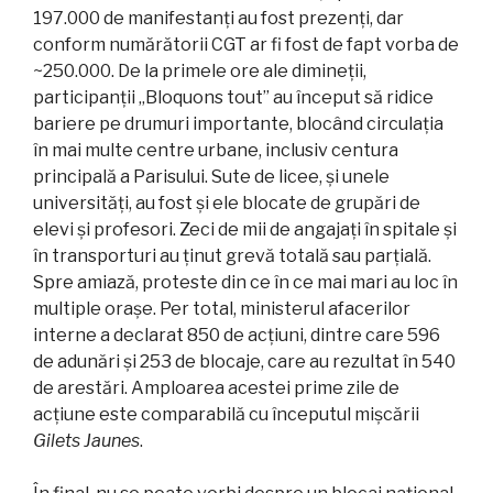
197.000 de manifestanți au fost prezenți, dar
conform numărătorii CGT ar fi fost de fapt vorba de
~250.000. De la primele ore ale dimineții,
participanții „Bloquons tout” au început să ridice
bariere pe drumuri importante, blocând circulația
în mai multe centre urbane, inclusiv centura
principală a Parisului. Sute de licee, și unele
universități, au fost și ele blocate de grupări de
elevi și profesori. Zeci de mii de angajați în spitale și
în transporturi au ținut grevă totală sau parțială.
Spre amiază, proteste din ce în ce mai mari au loc în
multiple orașe. Per total, ministerul afacerilor
interne a declarat 850 de acțiuni, dintre care 596
de adunări și 253 de blocaje, care au rezultat în 540
de arestări. Amploarea acestei prime zile de
acțiune este comparabilă cu începutul mișcării
Gilets Jaunes
.