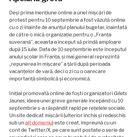
Deși prima mențiune online a unei mișcări de
protest pentru 10 septembrie a fost văzută online
cu o zi înainte de anunțul planului bugetar, înaintată
de către o mică organizație pentru o „Franța
suverană”, aceasta a început să prindă amploare
după 15 iulie. Data de 10 septembrie este începutul
anului școlar în Franța, și mai general reprezintă
„repunerea în mișcare” a țării după perioada
vacanțelor de vară, deci o zi cu o oarecare
importanță simbolică și economică.
Inițial promovată online de foști organizatori
Gilets
Jaunes
, ideea unei greve generale începând cu 10
septembrie s-a răspândit rapid pe rețelele sociale.
Un site dedicat mișcării (ulterior închis și redeschis
sub un
alt domeniu
) este creat, împreună cu un
cont de Twitter/X, pe care sunt postate o serie de