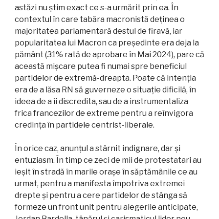
astăzi nu știm exact ce s-a urmărit prin ea. În
contextul în care tabăra macronistă deținea o
majoritatea parlamentară destul de firavă, iar
popularitatea lui Macron ca președinte era deja la
pământ (31% rată de aprobare în Mai 2024), pare că
această mișcare putea fi numai spre beneficiul
partidelor de extremă-dreapta. Poate că intenția
era de a lăsa RN să guverneze o situație dificilă, în
ideea de a îi discredita, sau de a instrumentaliza
frica francezilor de extreme pentru a reînvigora
credința în partidele centrist-liberale.
În orice caz, anunțul a stârnit indignare, dar și
entuziasm. În timp ce zeci de mii de protestatari au
ieșit în stradă în marile orașe în săptămânile ce au
urmat, pentru a manifesta împotriva extremei
drepte și pentru a cere partidelor de stânga să
formeze un front unit pentru alegerile anticipate,
Jordan Bardella, tânărul și carismaticul lider nou