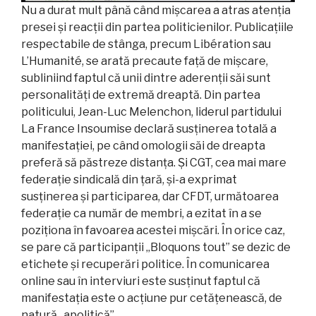
Nu a durat mult până când mișcarea a atras atenția
presei și reacții din partea politicienilor. Publicațiile
respectabile de stânga, precum Libération sau
L’Humanité, se arată precaute față de mișcare,
subliniind faptul că unii dintre aderenții săi sunt
personalități de extremă dreaptă. Din partea
politicului, Jean-Luc Melenchon, liderul partidului
La France Insoumise declară susținerea totală a
manifestației, pe când omologii săi de dreapta
preferă să păstreze distanța. Și CGT, cea mai mare
federație sindicală din țară, și-a exprimat
susținerea și participarea, dar CFDT, următoarea
federație ca număr de membri, a ezitat în a se
poziționa în favoarea acestei mișcări. În orice caz,
se pare că participanții „Bloquons tout” se dezic de
etichete și recuperări politice. În comunicarea
online sau în interviuri este susținut faptul că
manifestația este o acțiune pur cetățenească, de
natură „apolitică”.