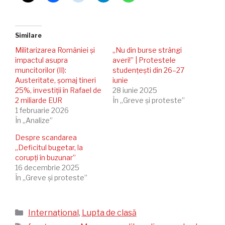
Similare
Militarizarea României și
„Nu din burse strângi
impactul asupra
averi!” | Protestele
muncitorilor (II):
studențești din 26–27
Austeritate, șomaj tineri
iunie
25%, investiții în Rafael de
28 iunie 2025
2 miliarde EUR
În „Greve și proteste”
1 februarie 2026
În „Analize”
Despre scandarea
„Deficitul bugetar, la
corupți în buzunar”
16 decembrie 2025
În „Greve și proteste”
Categorii
Internațional
,
Lupta de clasă