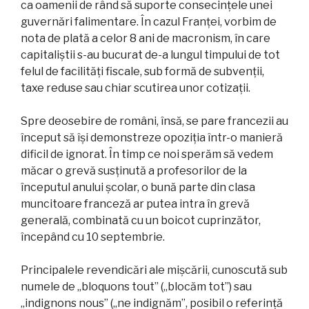
ca oamenii de rând să suporte consecințele unei
guvernări falimentare. În cazul Franței, vorbim de
nota de plată a celor 8 ani de macronism, în care
capitaliștii s-au bucurat de-a lungul timpului de tot
felul de facilități fiscale, sub formă de subvenții,
taxe reduse sau chiar scutirea unor cotizații.
Spre deosebire de români, însă, se pare francezii au
început să își demonstreze opoziția într-o manieră
dificil de ignorat. În timp ce noi sperăm să vedem
măcar o grevă susținută a profesorilor de la
începutul anului școlar, o bună parte din clasa
muncitoare franceză ar putea intra în grevă
generală, combinată cu un boicot cuprinzător,
începând cu 10 septembrie.
Principalele revendicări ale mișcării, cunoscută sub
numele de „bloquons tout” („blocăm tot”) sau
„indignons nous” („ne indignăm”, posibil o referință